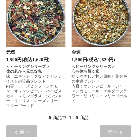
元気
金運
1,500円(税込1,620円)
1,500円(税込1,620円)
＜ヒーリングシリーズ＞
＜ヒーリングシリーズ＞
体の芯から元気な私
心も体も輝く私
味：エキゾチックなアジアンテ
味：やさしい甘い風味と黄金色
イストの珍品ブレンド
の幸運ブレンド
内容：ローズヒップ・シナモ
内容：オレンジピール・ジャー
ン・オレンジピール・ハイビス
マンカモミール・エルダーフラ
カス・レモングラス・ジンジャ
ワー・リコリス・マリーゴール
ー・リコリス・ローズマリー・
ド
マリーゴールド
6
1
6
商品中
-
商品
前へ
次へ