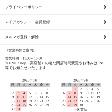
プライバシーポリシー
マイアカウント・会員登録
メルマガ登録・解除
《営業時間ご案内》
営業時間 11:30～16:00
※HMC Shop（実店舗）の急な閉店時間変更やお休みはSNS
等でお知らせいたします。
2026年8月
2026年9月
日
月
火
水
木
金
土
日
月
火
水
木
金
土
1
1
2
3
4
5
2
3
4
5
6
7
8
6
7
8
9
10
11
12
9
10
11
12
13
14
15
13
14
15
16
17
18
19
16
17
18
19
20
21
22
20
21
22
23
24
25
26
23
24
25
26
27
28
29
27
28
29
30
30
31
■
休業日