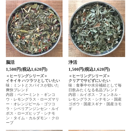
脳活
浄活
1,500円(税込1,620円)
1,500円(税込1,620円)
＜ヒーリングシリーズ＞
＜ヒーリングシリーズ＞
イキイキ ハツラツとしていたい
クリアでサビずにいたい
味：ミントとスパイスが効いた
味：食事中や水分補給として毎
爽快ブレンド
日飲みたくなる名品ブレンド
内容：ペパーミント・ギンコ
内容：ルイボス・フェンネル・
ウ・レモングラス・ローズマリ
レモングラス・シナモン・国産
ー・オレンジピール・ゴツコ
ゴボウ・国産スギナ・国産ヨモ
ラ・シベリアンジンセン・ルイ
ギ
ボス・ローズヒップ・シナモ
ン・タイム・カルダモン・クロ
ーブ