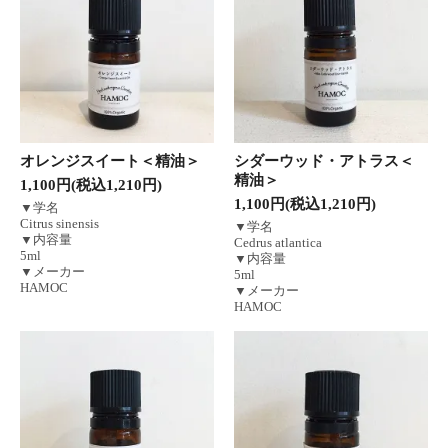
オレンジスイート＜精油＞
シダーウッド・アトラス＜
精油＞
1,100円(税込1,210円)
1,100円(税込1,210円)
▼学名
Citrus sinensis
▼学名
▼内容量
Cedrus atlantica
5ml
▼内容量
▼メーカー
5ml
HAMOC
▼メーカー
HAMOC