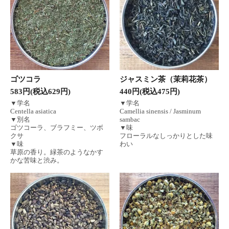
ゴツコラ
ジャスミン茶（茉莉花茶）
583円(税込629円)
440円(税込475円)
▼学名
▼学名
Centella asiatica
Camellia sinensis / Jasminum
▼別名
sambac
ゴツコーラ、ブラフミー、ツボ
▼味
クサ
フローラルなしっかりとした味
▼味
わい
草原の香り。緑茶のようなかす
かな苦味と渋み。