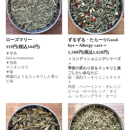
ローズマリー
ずるずる・たらーりGood-
bye～Allergy care～
319円(税込344円)
1,500円(税込1,620円)
▼学名
Salvia rosmarinus
＜コンディショニングシリーズ
▼別名
＞
マンネンロウ
季節の変わり目をスッキリと過
▼味
ごしたいあなたに
樟脳のようなスッキリした香り
味：強烈スッキリミントテイス
と味
ト
内容：ペパーミント・オレンジ
ピール・ローズヒップ・タイ
ム・レモンングラス・セージ