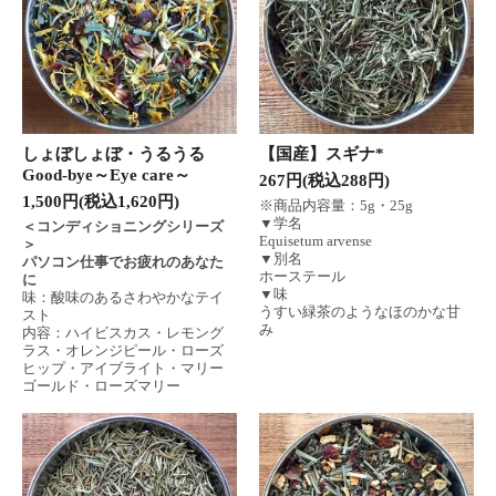
しょぼしょぼ・うるうる
【国産】スギナ*
Good-bye～Eye care～
267円(税込288円)
1,500円(税込1,620円)
※商品内容量：5g・25g
▼学名
＜コンディショニングシリーズ
Equisetum arvense
＞
▼別名
パソコン仕事でお疲れのあなた
ホーステール
に
▼味
味：酸味のあるさわやかなテイ
うすい緑茶のようなほのかな甘
スト
み
内容：ハイビスカス・レモング
ラス・オレンジピール・ローズ
ヒップ・アイブライト・マリー
ゴールド・ローズマリー