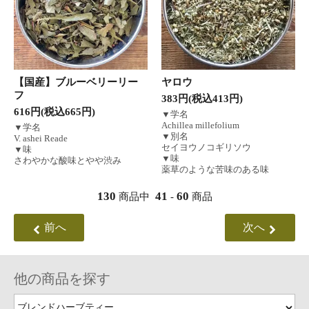
【国産】ブルーベリーリー
ヤロウ
フ
383円(税込413円)
616円(税込665円)
▼学名
Achillea millefolium
▼学名
▼別名
V. ashei Reade
セイヨウノコギリソウ
▼味
▼味
さわやかな酸味とやや渋み
薬草のような苦味のある味
130
41
60
商品中
-
商品
前へ
次へ
他の商品を探す