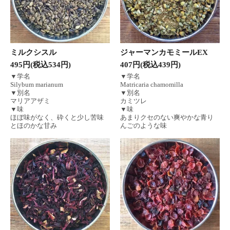
ミルクシスル
ジャーマンカモミールEX
495円(税込534円)
407円(税込439円)
▼学名
▼学名
Silybum marianum
Matricaria chamomilla
▼別名
▼別名
マリアアザミ
カミツレ
▼味
▼味
ほぼ味がなく、砕くと少し苦味
あまりクセのない爽やかな青り
とほのかな甘み
んごのような味