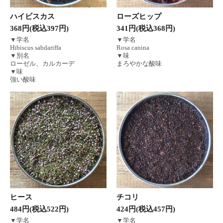
ハイビスカス
ローズヒップ
368円(税込397円)
341円(税込368円)
▼学名
▼学名
Hibiscus sabdariffa
Rosa canina
▼別名
▼味
ローゼル、カルカーデ
まろやかな酸味
▼味
強い酸味
ヒース
チコリ
484円(税込522円)
424円(税込457円)
▼学名
▼学名