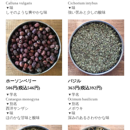
Calluna vulgaris
Cichorium intybus
▼味
▼味
しそのような爽やかな味
強い苦みと少しの酸味
ホーソンベリー
バジル
506円(税込546円)
363円(税込392円)
▼学名
▼学名
Crataegus monogyna
Ocimum basilicum
▼別名
▼別名
西洋サンザシ
メボウキ
▼味
▼味
ほのかな甘味と酸味
深みのあるさわやかな味