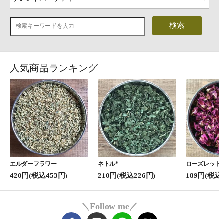
検索
人気商品ランキング
エルダーフラワー
ネトル*
ローズレッド
420円(税込453円)
210円(税込226円)
189円(税
＼Follow me／