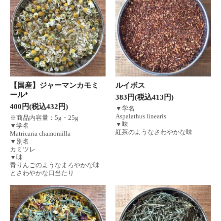
【国産】ジャーマンカモミ
ルイボス
ール*
383円(税込413円)
400円(税込432円)
▼学名
Aspalathus linearis
※商品内容量：5g・25g
▼味
▼学名
紅茶のようなさわやかな味
Matricaria chamomilla
▼別名
カミツレ
▼味
青りんごのようなまろやかな味
とさわやかな口当たり