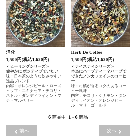
浄化
Herb De Coffee
1,500円(税込1,620円)
1,500円(税込1,620円)
＜ヒーリングシリーズ＞
＜テイスティシリーズ＞
健やかに ポジティブでいたい
本当にハーブティー？ハーブで
味：日本茶のような飲みやすい
できたノンカフェインのコーヒ
逸品ブレンド
ー
内容：オレンジピール・ローズ
味：柑橘が香るコクのあるコー
ヒップ・エキナセア・チコリ・
ヒー風味
ネトル・ダンディライオン・マ
内容：チコリ・シナモン・ダン
テ・マルベリー
ディライオン・オレンジピー
ル・マリーゴールド
6
1
6
商品中
-
商品
前へ
次へ