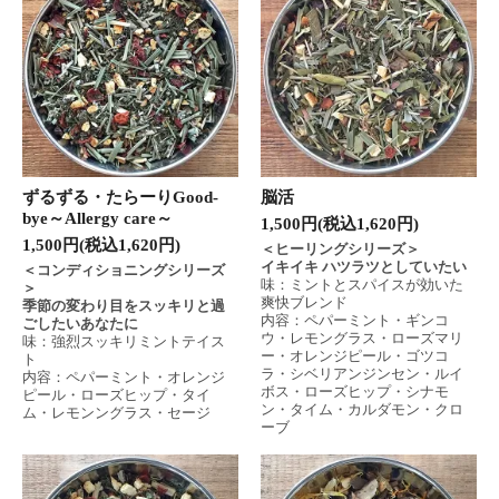
ずるずる・たらーりGood-
脳活
bye～Allergy care～
1,500円(税込1,620円)
1,500円(税込1,620円)
＜ヒーリングシリーズ＞
イキイキ ハツラツとしていたい
＜コンディショニングシリーズ
味：ミントとスパイスが効いた
＞
爽快ブレンド
季節の変わり目をスッキリと過
内容：ペパーミント・ギンコ
ごしたいあなたに
ウ・レモングラス・ローズマリ
味：強烈スッキリミントテイス
ー・オレンジピール・ゴツコ
ト
ラ・シベリアンジンセン・ルイ
内容：ペパーミント・オレンジ
ボス・ローズヒップ・シナモ
ピール・ローズヒップ・タイ
ン・タイム・カルダモン・クロ
ム・レモンングラス・セージ
ーブ