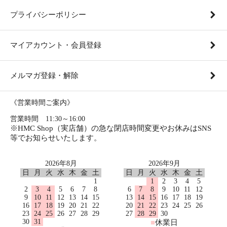
プライバシーポリシー
マイアカウント・会員登録
メルマガ登録・解除
《営業時間ご案内》
営業時間 11:30～16:00
※HMC Shop（実店舗）の急な閉店時間変更やお休みはSNS
等でお知らせいたします。
2026年8月
2026年9月
日
月
火
水
木
金
土
日
月
火
水
木
金
土
1
1
2
3
4
5
2
3
4
5
6
7
8
6
7
8
9
10
11
12
9
10
11
12
13
14
15
13
14
15
16
17
18
19
16
17
18
19
20
21
22
20
21
22
23
24
25
26
23
24
25
26
27
28
29
27
28
29
30
30
31
■
休業日