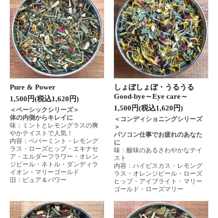
Pure & Power
しょぼしょぼ・うるうる
Good-bye～Eye care～
1,500円(税込1,620円)
1,500円(税込1,620円)
＜ベーシックシリーズ＞
体の内側からキレイに
＜コンディショニングシリーズ
味：ミントとレモングラスの爽
＞
やかテイストで人気！
パソコン仕事でお疲れのあなた
内容：ペパーミント・レモング
に
ラス・ローズヒップ・エキナセ
味：酸味のあるさわやかなテイ
ア・エルダーフラワー・オレン
スト
ジピール・ネトル・ダンディラ
内容：ハイビスカス・レモング
イオン・マリーゴールド
ラス・オレンジピール・ローズ
旧：ピュア＆パワー
ヒップ・アイブライト・マリー
ゴールド・ローズマリー