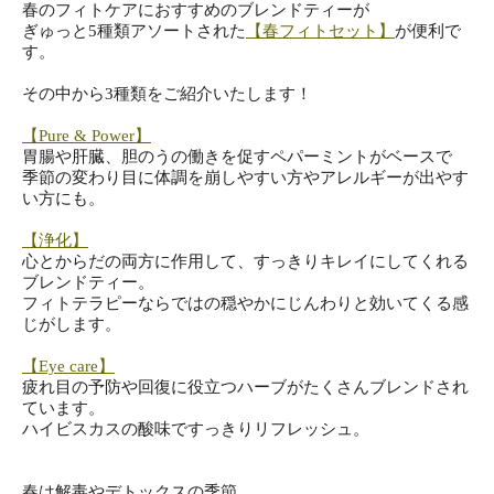
春のフィトケアにおすすめのブレンドティーが
ぎゅっと5種類アソートされた
【春フィトセット】
が便利で
す。
その中から3種類をご紹介いたします！
【Pure & Power】
胃腸や肝臓、胆のうの働きを促すペパーミントがベースで
季節の変わり目に体調を崩しやすい方やアレルギーが出やす
い方に
も。
【浄化】
心とからだの両方に作用して、
すっきりキレイにしてくれる
ブレンドティー。
フィトテラピーならではの穏やかにじんわりと効いてくる感
じがし
ます。
【Eye care】
疲れ目の予防や回復に役立つハーブがたくさんブレンドされ
ていま
す。
ハイビスカスの酸味ですっきりリフレッシュ。
春は解毒やデトックスの季節。