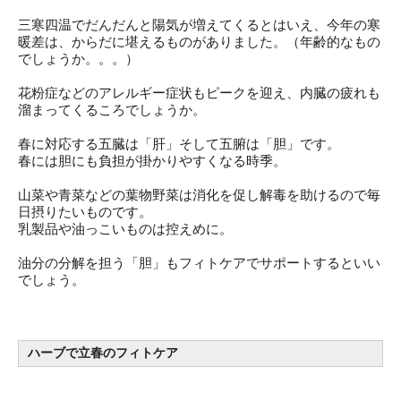
三寒四温でだんだんと陽気が増えてくるとはいえ、今年の寒
暖差は、からだに堪えるものがありました。（年齢的なもの
でしょうか。。。）
花粉症などのアレルギー症状もピークを迎え、内臓の疲れも
溜まってくるころでしょうか。
春に対応する五臓は「肝」そして五腑は「胆」です。
春には胆にも負担が掛かりやすくなる時季。
山菜や青菜などの葉物野菜は消化を促し解毒を助けるので毎
日摂り
たいものです。
乳製品や油っこいものは控えめに。
油分の分解を担う「胆」
もフィトケアでサポートするといい
でしょう。
ハーブで立春のフィトケア