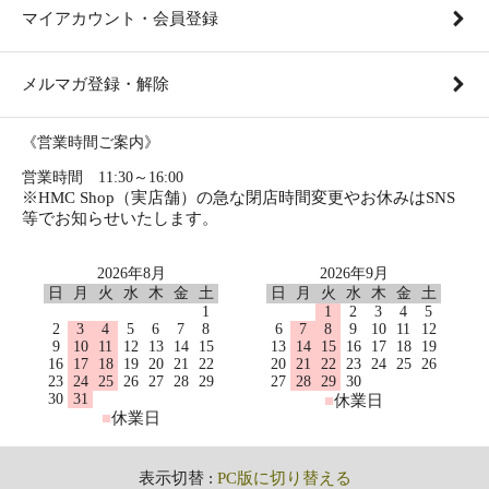
マイアカウント・会員登録
メルマガ登録・解除
《営業時間ご案内》
営業時間 11:30～16:00
※HMC Shop（実店舗）の急な閉店時間変更やお休みはSNS
等でお知らせいたします。
2026年8月
2026年9月
日
月
火
水
木
金
土
日
月
火
水
木
金
土
1
1
2
3
4
5
2
3
4
5
6
7
8
6
7
8
9
10
11
12
9
10
11
12
13
14
15
13
14
15
16
17
18
19
16
17
18
19
20
21
22
20
21
22
23
24
25
26
23
24
25
26
27
28
29
27
28
29
30
30
31
■
休業日
■
休業日
表示切替 :
PC版に切り替える