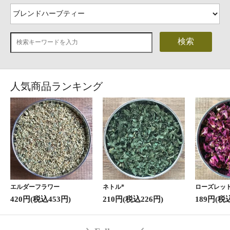
検索
人気商品ランキング
エルダーフラワー
ネトル*
ローズレッド
420円(税込453円)
210円(税込226円)
189円(税