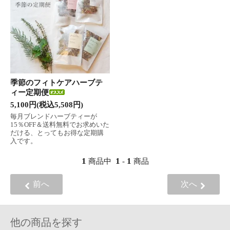
季節のフィトケアハーブテ
ィー定期便
5,100円(税込5,508円)
毎月ブレンドハーブティーが
15％OFF＆送料無料でお求めいた
だける、とってもお得な定期購
入です。
1
1
1
商品中
-
商品
前へ
次へ
他の商品を探す