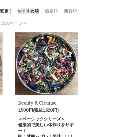
変更 ]
-
おすすめ順
-
価格順
-
新着順
次のページへ
Beauty & Cleanse
1,500円(税込1,620円)
＜ベーシックシリーズ＞
健康的で美しい体作りをサポ
ート
味：甘酸っぱい！美味しい！