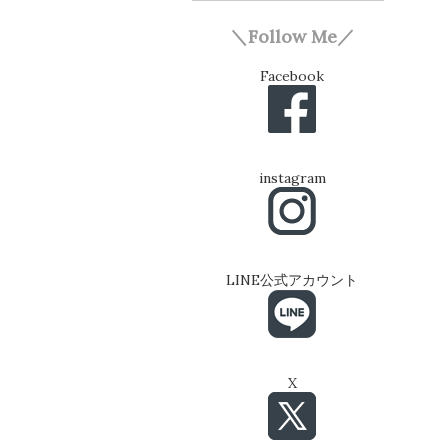
＼Follow Me／
Facebook
instagram
LINE公式アカウント
X