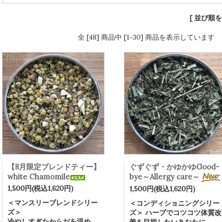
[ 並び順を
全 [48] 商品中 [1-30] 商品を表示しています
【8月限定ブレンドティー】
ぐずぐず・かゆかゆGood-
white Chamomile
bye～Allergy care～
1,500円(税込1,620円)
1,500円(税込1,620円)
＜マンスリーブレンドシリー
＜コンディショニングシリー
ズ＞
ズ＞ ハーブでコツコツ体質改
冷やしすぎたからだを温め