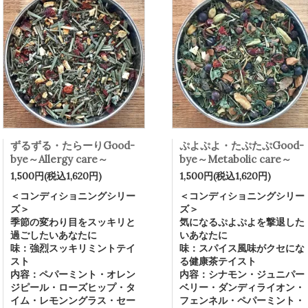
ずるずる・たらーりGood-
ぷよぷよ・たぷたぷGood-
bye～Allergy care～
bye～Metabolic care～
1,500円(税込1,620円)
1,500円(税込1,620円)
＜コンディショニングシリー
＜コンディショニングシリー
ズ＞
ズ＞
季節の変わり目をスッキリと
気になるぷよぷよを撃退した
過ごしたいあなたに
いあなたに
味：強烈スッキリミントテイ
味：スパイス風味がクセにな
スト
る健康茶テイスト
内容：ペパーミント・オレン
内容：シナモン・ジュニパー
ジピール・ローズヒップ・タ
ベリー・ダンディライオン・
イム・レモンングラス・セー
フェンネル・ペパーミント・