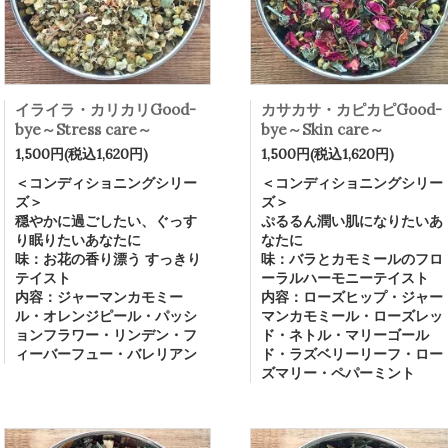
イライラ・カリカリGood-
カサカサ・カピカピGood-
bye～Stress care～
bye～Skin care～
1,500円(税込1,620円)
1,500円(税込1,620円)
＜コンディショニングシリー
＜コンディショニングシリー
ズ＞
ズ＞
穏やかに過ごしたい、ぐっす
ぷるるん潤い肌になりたいあ
り眠りたいあなたに
なたに
味：お花の香り漂う すっきり
味：バラとカモミールのフロ
テイスト
ーラルハーモニーテイスト
内容：ジャーマンカモミー
内容：ローズヒップ・ジャー
ル・オレンジピール・パッシ
マンカモミール・ローズレッ
ョンフラワー・リンデン・フ
ド・ネトル・マリーゴール
ィーバーフュー・バレリアン
ド・ラズベリーリーフ・ロー
ズマリー・ペパーミント