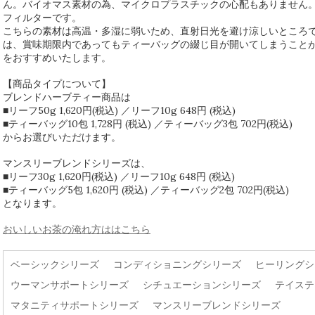
ん。バイオマス素材の為、マイクロプラスチックの心配もありません
フィルターです。
こちらの素材は高温・多湿に弱いため、直射日光を避け涼しいところ
は、賞味期限内であってもティーバッグの綴じ目が開いてしまうこと
をおすすめいたします。
【商品タイプについて】
ブレンドハーブティー商品は
■リーフ50g 1,620円(税込) ／リーフ10g 648円 (税込)
■ティーバッグ10包 1,728円 (税込) ／ティーバッグ3包 702円(税込)
からお選びいただけます。
マンスリーブレンドシリーズは、
■リーフ30g 1,620円(税込) ／リーフ10g 648円 (税込)
■ティーバッグ5包 1,620円 (税込) ／ティーバッグ2包 702円(税込)
となります。
おいしいお茶の淹れ方ははこちら
ベーシックシリーズ
コンディショニングシリーズ
ヒーリングシ
ウーマンサポートシリーズ
シチュエーションシリーズ
テイステ
マタニティサポートシリーズ
マンスリーブレンドシリーズ