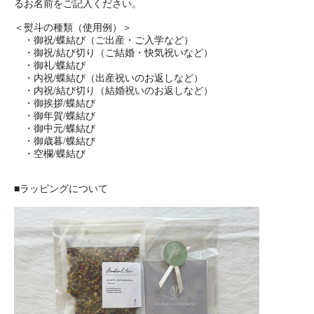
るお名前をご記入ください。
＜熨斗の種類（使用例）＞
・御祝/蝶結び（ご出産・ご入学など）
・御祝/結び切り（ご結婚・快気祝いなど）
・御礼/蝶結び
・内祝/蝶結び（出産祝いのお返しなど）
・内祝/結び切り（結婚祝いのお返しなど）
・御挨拶/蝶結び
・御年賀/蝶結び
・御中元/蝶結び
・御歳暮/蝶結び
・空欄/蝶結び
■ラッピングについて