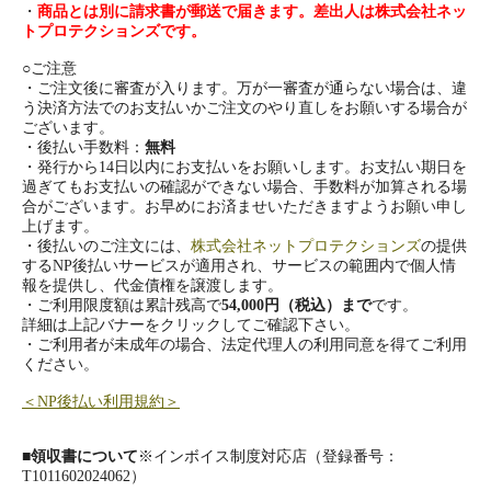
・
商品とは別に請求書が郵送で届きます。差出人は株式会社ネッ
トプロテクションズです。
○ご注意
・ご注文後に審査が入ります。万が一審査が通らない場合は、違
う決済方法でのお支払いかご注文のやり直しをお願いする場合が
ございます。
・後払い手数料：
無料
・発行から14日以内にお支払いをお願いします。お支払い期日を
過ぎてもお支払いの確認ができない場合、手数料が加算される場
合がございます。お早めにお済ませいただきますようお願い申し
上げます。
・後払いのご注文には、
株式会社ネットプロテクションズ
の提供
するNP後払いサービスが適用され、サービスの範囲内で個人情
報を提供し、代金債権を譲渡します。
・ご利用限度額は累計残高で
54,000円（税込）まで
です。
詳細は上記バナーをクリックしてご確認下さい。
・ご利用者が未成年の場合、法定代理人の利用同意を得てご利用
ください。
＜NP後払い利用規約＞
■
領収書について
※インボイス制度対応店（登録番号：
T1011602024062）