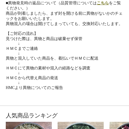
■異物発見時の返品について（品質管理については
こちら
をご覧
ください。）
商品が到着しましたら、まず封を開ける前に異物がないかのチェ
ックをお願いいたします。
異物混入の場合は開けてしまっていても、交換対応いたします。
【ご対応の流れ】
見つけた際は、異物と商品は破棄せず保管
↓
ＨＭＣまでご連絡
↓
異物と混入していた商品を、着払いでＨＭＣに配送
↓
ＨＭＣにて異物の素材や混入の経路などを調査
↓
ＨＭＣから代替え商品の発送
↓
HMCより異物についてのご報告
人気商品ランキング