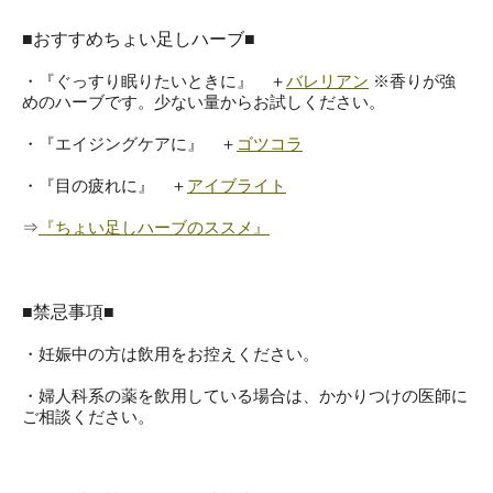
■おすすめちょい足しハーブ■
・『ぐっすり眠りたいときに』 ＋
バレリアン
※香りが強
めのハーブです。少ない量からお試しください。
・『エイジングケアに』 ＋
ゴツコラ
・『目の疲れに』 ＋
アイブライト
⇒
『ちょい足しハーブのススメ』
■禁忌事項■
・妊娠中の方は飲用をお控えください。
・婦人科系の薬を飲用している場合は、かかりつけの医師に
ご相談ください。