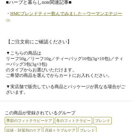
■ハーブと暮らしnote関連記事■
・
HMCブレンドティー飲んでみました～ウーマンエナジー
～
【ご注文前にご確認ください】
▼こちらの商品は
リーフ50g／リーフ10g／ティーバッグ10包(3g×10包)／ティ
ーバッグ3包(3g×3包)
のタイプからお選びいただけます。
ご希望の商品を選んでからカートにお入れください。
▼実店舗で販売している商品とパッケージが異なる場合がご
ざいます。
この商品が登録されているグループ
季節のフィトテラピーケア
冬のフィトテラピー
ブレンド
症状・対策別のケア
月経トラブルケア
ブレンド