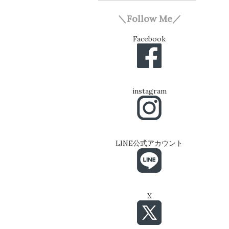
＼Follow Me／
Facebook
instagram
LINE公式アカウント
X