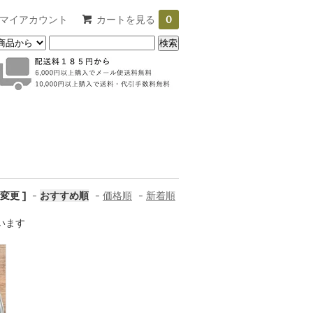
マイアカウント
カートを見る
0
変更 ]
-
おすすめ順
-
価格順
-
新着順
ています