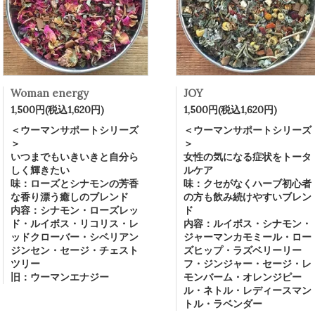
Woman energy
JOY
1,500円(税込1,620円)
1,500円(税込1,620円)
＜ウーマンサポートシリーズ
＜ウーマンサポートシリーズ
＞
＞
いつまでもいきいきと自分ら
女性の気になる症状をトータ
しく輝きたい
ルケア
味：ローズとシナモンの芳香
味：クセがなくハーブ初心者
な香り漂う癒しのブレンド
の方も飲み続けやすいブレン
内容：シナモン・ローズレッ
ド
ド・ルイボス・リコリス・レ
内容：ルイボス・シナモン・
ッドクローバー・シベリアン
ジャーマンカモミール・ロー
ジンセン・セージ・チェスト
ズヒップ・ラズベリーリー
ツリー
フ・ジンジャー・セージ・レ
旧：ウーマンエナジー
モンバーム・オレンジピー
ル・ネトル・レディースマン
トル・ラベンダー