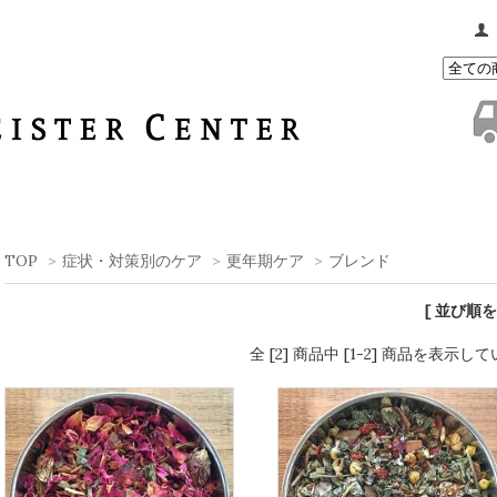
TOP
>
症状・対策別のケア
>
更年期ケア
>
ブレンド
[ 並び順を
全 [2] 商品中 [1-2] 商品を表示し