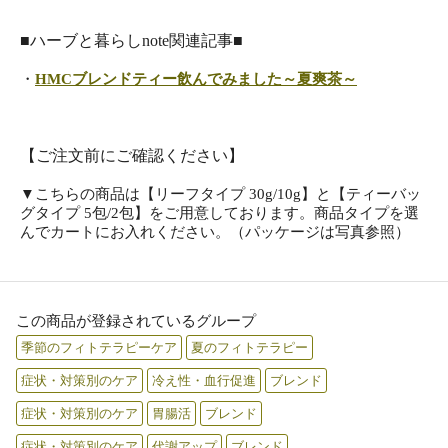
■ハーブと暮らしnote関連記事■
・
HMCブレンドティー飲んでみました～夏爽茶～
【ご注文前にご確認ください】
▼こちらの商品は【リーフタイプ 30g/10g】と【ティーバッ
グタイプ 5包/2包】をご用意しております。商品タイプを選
んでカートにお入れください。（パッケージは写真参照）
この商品が登録されているグループ
季節のフィトテラピーケア
夏のフィトテラピー
症状・対策別のケア
冷え性・血行促進
ブレンド
症状・対策別のケア
胃腸活
ブレンド
症状・対策別のケア
代謝アップ
ブレンド