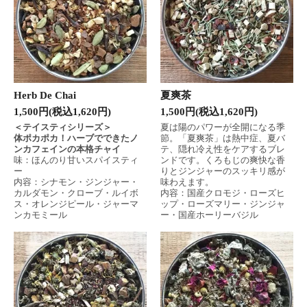
Herb De Chai
夏爽茶
1,500円(税込1,620円)
1,500円(税込1,620円)
＜テイスティシリーズ＞
夏は陽のパワーが全開になる季
体ポカポカ！ハーブでできたノ
節。「夏爽茶」は熱中症、夏バ
ンカフェインの本格チャイ
テ、隠れ冷え性をケアするブレ
味：ほんのり甘いスパイスティ
ンドです。くろもじの爽快な香
ー
りとジンジャーのスッキリ感が
内容：シナモン・ジンジャー・
味わえます。
カルダモン・クローブ・ルイボ
内容：国産クロモジ・ローズヒ
ス・オレンジピール・ジャーマ
ップ・ローズマリー・ジンジャ
ンカモミール
ー・国産ホーリーバジル