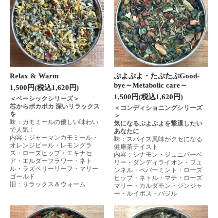
Relax & Warm
ぷよぷよ・たぷたぷGood-
bye～Metabolic care～
1,500円(税込1,620円)
1,500円(税込1,620円)
＜ベーシックシリーズ＞
芯からポカポカ 深いリラックス
＜コンディショニングシリーズ
を
＞
味：カモミールの優しい味わい
気になるぷよぷよを撃退したい
で人気！
あなたに
内容：ジャーマンカモミール・
味：スパイス風味がクセになる
オレンジピール・レモングラ
健康茶テイスト
ス・ローズヒップ・エキナセ
内容：シナモン・ジュニパーベ
ア・エルダーフラワー・ネト
リー・ダンディライオン・フェ
ル・ラズベリーリーフ・マリー
ンネル・ペパーミント・ローズ
ゴールド
ヒップ・ネトル・マテ・ローズ
旧：リラックス＆ウォーム
マリー・カルダモン・ジンジャ
ー・ルイボス・バジル