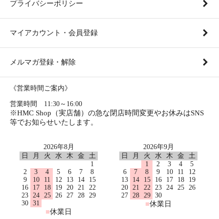
プライバシーポリシー
マイアカウント・会員登録
メルマガ登録・解除
《営業時間ご案内》
営業時間 11:30～16:00
※HMC Shop（実店舗）の急な閉店時間変更やお休みはSNS
等でお知らせいたします。
2026年8月
2026年9月
日
月
火
水
木
金
土
日
月
火
水
木
金
土
1
1
2
3
4
5
2
3
4
5
6
7
8
6
7
8
9
10
11
12
9
10
11
12
13
14
15
13
14
15
16
17
18
19
16
17
18
19
20
21
22
20
21
22
23
24
25
26
23
24
25
26
27
28
29
27
28
29
30
30
31
■
休業日
■
休業日