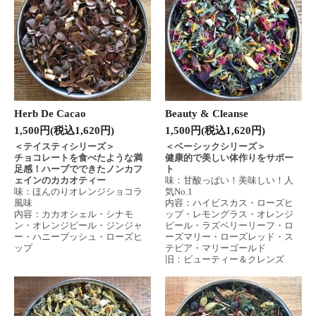
Herb De Cacao
Beauty & Cleanse
1,500円(税込1,620円)
1,500円(税込1,620円)
＜テイスティシリーズ＞
＜ベーシックシリーズ＞
チョコレートを食べたような満
健康的で美しい体作りをサポー
足感！ハーブでできたノンカフ
ト
ェインのカカオティー
味：甘酸っぱい！美味しい！人
味：ほんのりオレンジショコラ
気No.1
風味
内容：ハイビスカス・ローズヒ
内容：カカオシェル・シナモ
ップ・レモングラス・オレンジ
ン・オレンジピール・ジンジャ
ピール・ラズベリーリーフ・ロ
ー・ハニーブッシュ・ローズヒ
ーズマリー・ローズレッド・ス
ップ
テビア・マリーゴールド
旧：ビューティー＆クレンズ