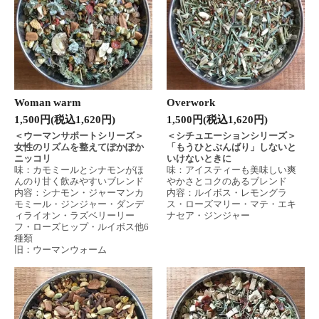
Woman warm
Overwork
1,500円(税込1,620円)
1,500円(税込1,620円)
＜ウーマンサポートシリーズ＞
＜シチュエーションシリーズ＞
女性のリズムを整えてぽかぽか
「もうひとぶんばり」しないと
ニッコリ
いけないときに
味：カモミールとシナモンがほ
味：アイスティーも美味しい爽
んのり甘く飲みやすいブレンド
やかさとコクのあるブレンド
内容：シナモン・ジャーマンカ
内容：ルイボス・レモングラ
モミール・ジンジャー・ダンデ
ス・ローズマリー・マテ・エキ
ィライオン・ラズベリーリー
ナセア・ジンジャー
フ・ローズヒップ・ルイボス他6
種類
旧：ウーマンウォーム