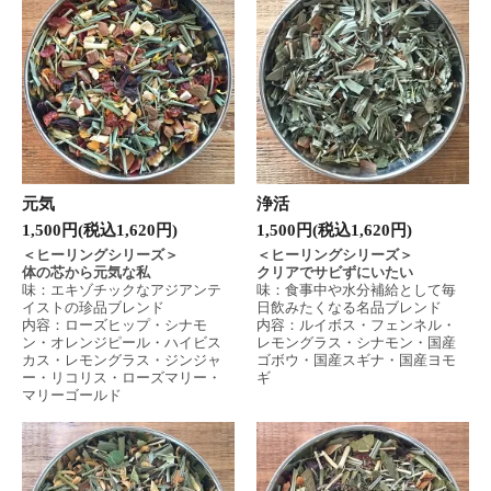
元気
浄活
1,500円(税込1,620円)
1,500円(税込1,620円)
＜ヒーリングシリーズ＞
＜ヒーリングシリーズ＞
体の芯から元気な私
クリアでサビずにいたい
味：エキゾチックなアジアンテ
味：食事中や水分補給として毎
イストの珍品ブレンド
日飲みたくなる名品ブレンド
内容：ローズヒップ・シナモ
内容：ルイボス・フェンネル・
ン・オレンジピール・ハイビス
レモングラス・シナモン・国産
カス・レモングラス・ジンジャ
ゴボウ・国産スギナ・国産ヨモ
ー・リコリス・ローズマリー・
ギ
マリーゴールド