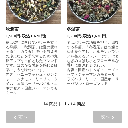
秋潤茶
冬温茶
1,500円(税込1,620円)
1,500円(税込1,620円)
秋は翌年に向けてパワーを蓄え
冬はパワーの消費を抑え、回復
る季節。「秋潤茶」は夏の疲れ
する季節。「冬温茶」は乾燥と
を癒し、カラダに潤いを与え冬
冷えをケアし、ホルモンバラン
の冷えなどを予防するための免
スを整えるブレンドです。はと
疫アップを目的としたブレンド
むぎの香ばしさとフローラルな
です。ほのかな甘みを感じる紅
香りに癒される味わい。
茶のような味わいです。
内容：国産ハトムギ・ローズヒ
内容：ハニーブッシュ・ジンジ
ップ・ジャーマンカモミール・
ャー・シナモン・リコリス・タ
ラズベリーリーフ・国産ホーリ
イム・国産ホーリーバジル・エ
ーバジル・ローズレッド
キナセア・国産ジャーマンカモ
ミール
14
1
14
商品中
-
商品
前へ
次へ