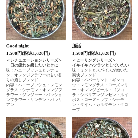
Good night
脳活
1,500円(税込1,620円)
1,500円(税込1,620円)
＜シチュエーションシリーズ＞
＜ヒーリングシリーズ＞
一日の疲れを癒したいときに
イキイキ ハツラツとしていたい
味：ハニーブッシュとシナモ
味：ミントとスパイスが効いた
ン、オレンジフラワーの甘い香
爽快ブレンド
りの癒しブレンド
内容：ペパーミント・ギンコ
内容：ハニーブッシュ・レモン
ウ・レモングラス・ローズマリ
グラス・シナモン・オレンジフ
ー・オレンジピール・ゴツコ
ラワー・ジンジャー・パッショ
ラ・シベリアンジンセン・ルイ
ンフラワー・リンデン・バレリ
ボス・ローズヒップ・シナモ
アン
ン・タイム・カルダモン・クロ
ーブ