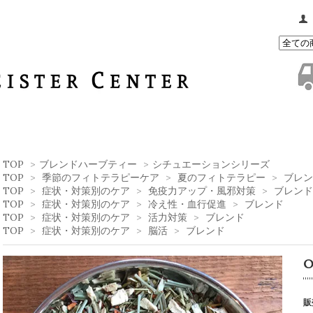
TOP
>
ブレンドハーブティー
>
シチュエーションシリーズ
TOP
>
季節のフィトテラピーケア
>
夏のフィトテラピー
>
ブレン
TOP
>
症状・対策別のケア
>
免疫力アップ・風邪対策
>
ブレンド
TOP
>
症状・対策別のケア
>
冷え性・血行促進
>
ブレンド
TOP
>
症状・対策別のケア
>
活力対策
>
ブレンド
TOP
>
症状・対策別のケア
>
脳活
>
ブレンド
O
販