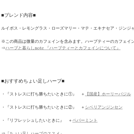
■ブレンド内容■
ルイボス・レモングラス・ローズマリー・マテ・エキナセア・ジンジ
※この商品は微量のカフェインを含みます。ハーブティーのカフェイ
⇒
ハーブと暮らしnote 『ハーブティーとカフェインについて』
■おすすめちょい足しハーブ■
・『ストレスに打ち勝ちたいときに①』 ＋
【国産】ホーリーバジル
・『ストレスに打ち勝ちたいときに②』 ＋
シベリアンジンセン
・『リフレッシュしたいときに』 ＋
ペパーミント
⇒
『ちょい足しハーブのススメ』