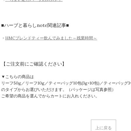
■ハーブと暮らしnote関連記事■
・
HMCブレンドティー飲んでみました～残業時間～
【ご注文前にご確認ください】
▼こちらの商品は
リーフ50g／リーフ10g／ティーバッグ10包(3g×10包)／ティーバッグ3包(
のタイプからお選びいただけます。（パッケージは写真参照）
ご希望の商品を選んでからカートにお入れください。
上に戻る