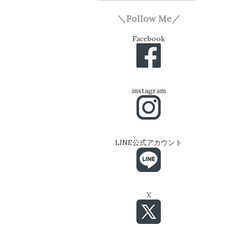
＼Follow Me／
Facebook
instagram
LINE公式アカウント
X