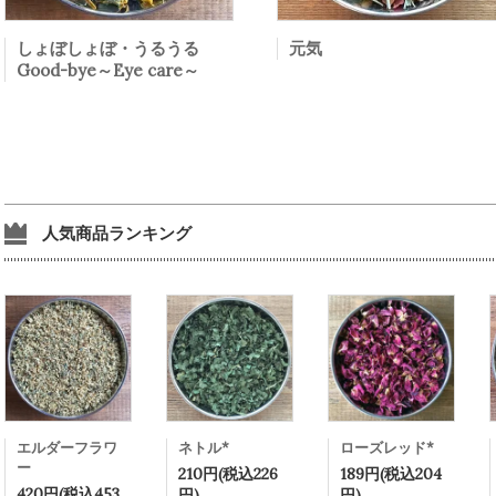
しょぼしょぼ・うるうる
元気
Good-bye～Eye care～
人気商品ランキング
エルダーフラワ
ネトル*
ローズレッド*
ー
210円(税込226
189円(税込204
420円(税込453
円)
円)