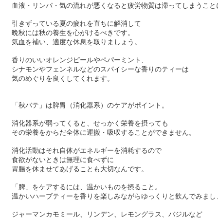
血液・リンパ・気の流れが悪くなると疲労物質は滞ってしまうこと
引きずっている夏の疲れを直ちに解消して
晩秋には秋の養生を心がけるべきです。
気血を補い、適度な休息を取りましょう。
香りのいいオレンジピールやペパーミント、
シナモンやフェンネルなどのスパイシーな香りのティーは
気のめぐりを良くしてくれます。
「秋バテ」は脾胃（消化器系）のケアがポイント。
消化器系が弱ってくると、せっかく栄養を摂っても
その栄養をからだ全体に運搬・吸収することができません。
消化活動はそれ自体がエネルギーを消耗するので
食欲がないときは無理に食べずに
胃腸を休ませてあげることも大切なんです。
「脾」をケアするには、温かいものを摂ること。
温かいハーブティーを香りを楽しみながらゆっくりと飲んでみまし
ジャーマンカモミール、リンデン、レモングラス、バジルなど