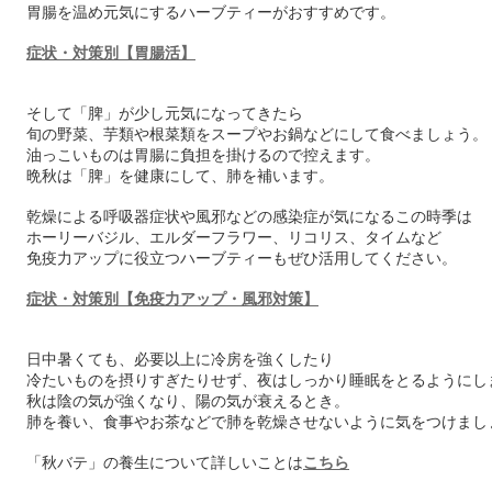
胃腸を温め元気にするハーブティーがおすすめです。
症状・対策別【胃腸活】
そして「脾」が少し元気になってきたら
旬の野菜、芋類や根菜類をスープやお鍋などにして食べましょう。
油っこいものは胃腸に負担を掛けるので控えます。
晩秋は「脾」を健康にして、肺を補います。
乾燥による呼吸器症状や風邪などの感染症が気になるこの時季は
ホーリーバジル、エルダーフラワー、リコリス、タイムなど
免疫力アップに役立つハーブティーもぜひ活用してください。
症状・対策別【免疫力アップ・風邪対策】
日中暑くても、必要以上に冷房を強くしたり
冷たいものを摂りすぎたりせず、夜はしっかり睡眠をとるようにし
秋は陰の気が強くなり、陽の気が衰えるとき。
肺を養い、食事やお茶などで肺を乾燥させないように気をつけまし
「秋バテ」の養生について詳しいことは
こちら