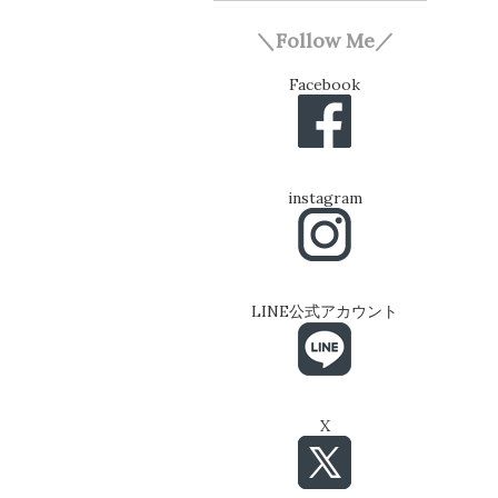
＼Follow Me／
Facebook
instagram
LINE公式アカウント
X