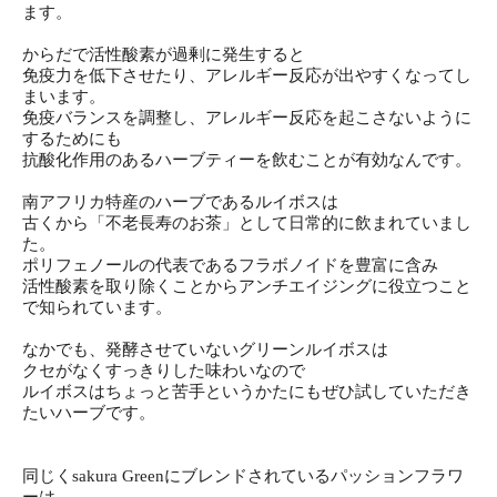
ます。
からだで活性酸素が過剰に発生すると
免疫力を低下させたり、アレルギー反応が出やすくなってし
まいま
す。
免疫バランスを調整し、アレルギー反応を起こさないように
するた
めにも
抗酸化作用のあるハーブティーを飲むことが有効なんです。
南アフリカ特産のハーブであるルイボスは
古くから「不老長寿のお茶」として日常的に飲まれていまし
た。
ポリフェノールの代表であるフラボノイドを豊富に含み
活性酸素を取り除くことからアンチエイジングに役立つこと
で知ら
れています。
なかでも、発酵させていないグリーンルイボスは
クセがなくすっきりした味わいなので
ルイボスはちょっと苦手というかたにもぜひ試していただき
たいハ
ーブです。
同じくsakura Greenにブレンドされているパッションフラワ