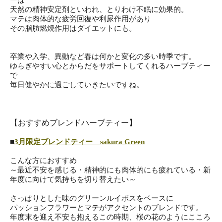
ーは
天然の精神安定剤といわれ、とりわけ不眠に効果的。
マテは肉体的な疲労回復や利尿作用があり
その脂肪燃焼作用はダイエットにも。
卒業や入学、異動など春は何かと変化の多い時季です。
ゆらぎやすい心とからだをサポートしてくれるハーブティー
で
毎日健やかに過ごしていきたいですね。
【おすすめブレンドハーブティー】
■
3月限定ブレンドティー sakura Green
こんな方におすすめ
～最近不安を感じる・精神的にも肉体的にも疲れている・新
年度に
向けて気持ちを切り替えたい～
さっぱりとした味のグリーンルイボスをベースに
パッションフラワーとマテがアクセントのブレンドです。
年度末を迎え不安も抱えるこの時期、桜の花のようにこころ