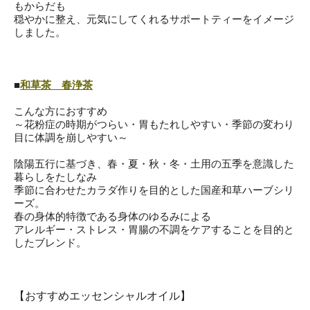
もから
だも
穏やかに整え、元気にしてくれるサポートティーをイメージ
しまし
た。
■
和草茶 春浄茶
こんな方におすすめ
～花粉症の時期がつらい・胃もたれしやすい・季節の変わり
目に体
調を崩しやすい～
陰陽五行に基づき、春・夏・秋・冬・土用の五季を意識した
暮らし
をたしなみ
季節に合わせたカラダ作りを目的とした国産和草ハーブシリ
ーズ。
春の身体的特徴である身体のゆるみによる
アレルギー・ストレス・胃腸の不調をケアすることを目的と
したブ
レンド。
【おすすめエッセンシャルオイル】