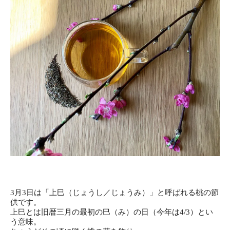
3月3日は「上巳（じょうし／じょうみ）」と呼ばれる桃の節
供で
す。
上巳とは旧暦三月の最初の巳（み）の日（今年は4/3）とい
う意
味。