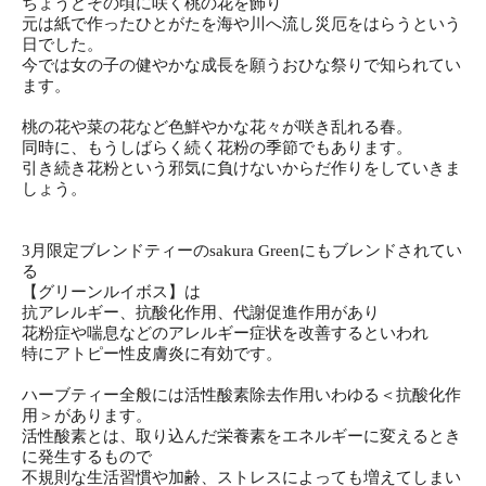
ちょうどその頃に咲く桃の花を飾り
元は紙で作ったひとがたを海や川へ流し災厄をはらうという
日でし
た。
今では女の子の健やかな成長を願うおひな祭りで知られてい
ます。
桃の花や菜の花など色鮮やかな花々が咲き乱れる春。
同時に、もうしばらく続く花粉の季節でもあります。
引き続き花粉という邪気に負けないからだ作りをしていきま
しょう
。
3月限定ブレンドティーのsakura Greenにもブレンドされてい
る
【グリーンルイボス】は
抗アレルギー、抗酸化作用、代謝促進作用があり
花粉症や喘息などのアレルギー症状を改善するといわれ
特にアトピー性皮膚炎に有効です。
ハーブティー全般には活性酸素除去作用いわゆる＜抗酸化作
用＞が
あります。
活性酸素とは、取り込んだ栄養素をエネルギーに変えるとき
に発生
するもので
不規則な生活習慣や加齢、ストレスによっても増えてしまい