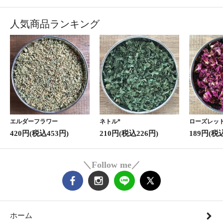
人気商品ランキング
エルダーフラワー
ネトル*
ローズレッド
420円(税込453円)
210円(税込226円)
189円(税
＼Follow me／
ホーム