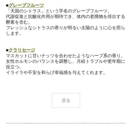
■
グレープフルーツ
「天国のシトラス」という学名のグレープフルーツ。
代謝促進と抗酸化作用が期待でき、体内の老廃物を排出する
酵素を
含む。
フレッシュなシトラスの香りが明るい太陽のように心を照ら
します
。
■
クラリセージ
マスカットに甘いナッツを合わせたようなハーブ系の香り。
女性ホルモンのバランスを調整し、月経トラブルや更年期に
役立つ
。
イライラや不安を和らげ幸福感を与えてくれます。
戻る