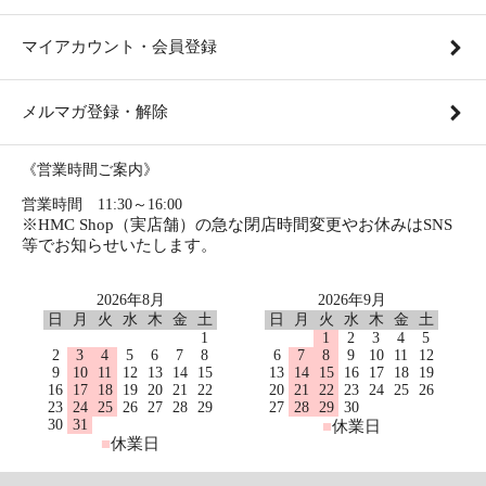
マイアカウント・会員登録
メルマガ登録・解除
《営業時間ご案内》
営業時間 11:30～16:00
※HMC Shop（実店舗）の急な閉店時間変更やお休みはSNS
等でお知らせいたします。
2026年8月
2026年9月
日
月
火
水
木
金
土
日
月
火
水
木
金
土
1
1
2
3
4
5
2
3
4
5
6
7
8
6
7
8
9
10
11
12
9
10
11
12
13
14
15
13
14
15
16
17
18
19
16
17
18
19
20
21
22
20
21
22
23
24
25
26
23
24
25
26
27
28
29
27
28
29
30
30
31
■
休業日
■
休業日