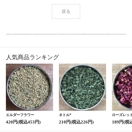
戻る
人気商品ランキング
エルダーフラワー
ネトル*
ローズレッド
420円(税込453円)
210円(税込226円)
189円(税