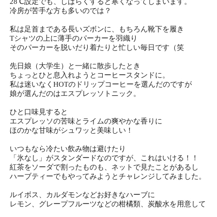
28℃設定でも、しばらくすると寒くなってしまいます。
冷房が苦手な方も多いのでは？
私は足首まである長いズボンに、もちろん靴下を履き
Tシャツの上に薄手のパーカーを羽織り
そのパーカーを脱いだり着たりと忙しい毎日です（笑
先日娘（大学生）と一緒に散歩したとき
ちょっとひと息入れようとコーヒースタンドに。
私は迷いなくHOTのドリップコーヒーを選んだのですが
娘が選んだのはエスプレッソトニック。
ひと口味見すると
エスプレッソの苦味とライムの爽やかな香りに
ほのかな甘味がシュワッと美味しい！
いつもなら冷たい飲み物は避けたり
「氷なし」がスタンダードなのですが、これはいける！！
紅茶をソーダで割ったものも、ネットで見たことがあるし
ハーブティーでもやってみようとチャレンジしてみました。
ルイボス、カルダモンなどお好きなハーブに
レモン、グレープフルーツなどの柑橘類、炭酸水を用意して