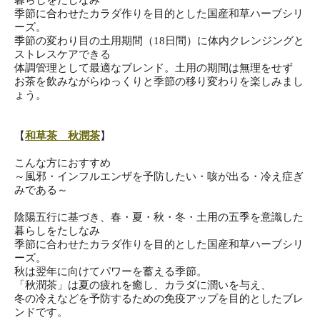
暮らし
をたしなみ
季節に合わせたカラダ作りを目的とした国産和草ハーブシリ
ーズ。
季節の変わり目の土用期間（18日間）に体内クレンジングと
スト
レスケアできる
体調管理として最適なブレンド。土用の期間は無理をせず
お茶を飲みながらゆっくりと季節の移り変わりを楽しみまし
ょう。
【
和草茶 秋潤茶
】
こんな方におすすめ
～風邪・インフルエンザを予防したい・咳が出る・冷え症ぎ
みであ
る～
陰陽五行に基づき、春・夏・秋・冬・土用の五季を意識した
暮らし
をたしなみ
季節に合わせたカラダ作りを目的とした国産和草ハーブシリ
ーズ。
秋は翌年に向けてパワーを蓄える季節。
「秋潤茶」は夏の疲れを癒し、カラダに潤いを与え、
冬の冷えなどを予防するための免疫アップを目的としたブレ
ンドで
す。