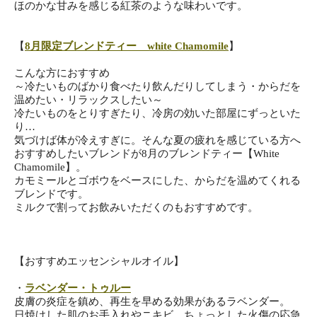
ほのかな甘みを感じる紅茶のような味わいです。
【
8月限定ブレンドティー white Chamomile
】
こんな方におすすめ
～冷たいものばかり食べたり飲んだりしてしまう・からだを
温めた
い・リラックスしたい～
冷たいものをとりすぎたり、冷房の効いた部屋にずっといた
り…
気づけば体が冷えすぎに。そんな夏の疲れを感じている方へ
おすすめしたいブレンドが8月のブレンドティー【White
Chamomile】。
カモミールとゴボウをベースにした、からだを温めてくれる
ブレン
ドです。
ミルクで割ってお飲みいただくのもおすすめです。
【おすすめエッセンシャルオイル】
・
ラベンダー・トゥルー
皮膚の炎症を鎮め、再生を早める効果があるラベンダー。
日焼けした肌のお手入れやニキビ、ちょっとした火傷の応急