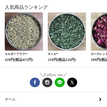
人気商品ランキング
エルダーフラワー
ネトル*
ローズレッド
420円(税込453円)
210円(税込226円)
189円(税
＼Follow me／
ホーム