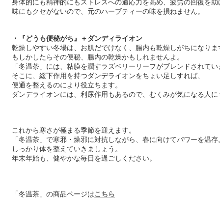
身体的にも精神的にもストレスへの適応力を高め、疲労の回復を助
味にもクセがないので、元のハーブティーの味を損ねません。
・
『どうも便秘がち』＋ダンディライオン
乾燥しやすい冬場は、お肌だでけなく、腸内も乾燥しがちになりま
もしかしたらその便秘、腸内の乾燥かもしれませんよ。
「冬温茶」には、粘膜を潤すラズベリーリーフがブレンドされてい
そこに、緩下作用を持つダンデライオンをちょい足しすれば、
便通を整えるのにより役立ちます。
ダンデライオンには、利尿作用もあるので、むくみが気になる人に
これから寒さが極まる季節を迎えます。
「冬温茶」で寒邪・燥邪に対抗しながら、春に向けてパワーを温存
しっかり体を整えていきましょう。
年末年始も、健やかな毎日を過ごしください。
「冬温茶」の商品ページは
こちら