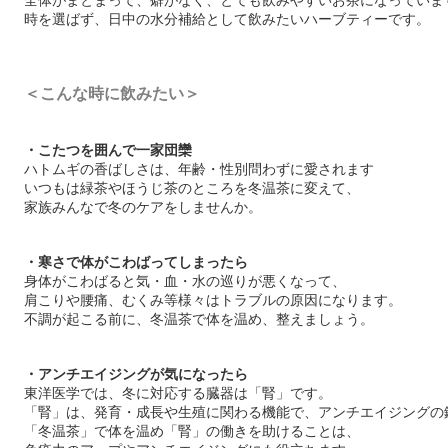
時を選ばず、日中の水分補給として飲みたいハーブティーです。
＜こんな時に飲みたい＞
・
こたつを囲んで一家団欒
ハトムギの香ばしさは、年齢・性別問わずに愛されます
いつもは緑茶やほうじ茶のところを冬温茶に変えて、
家族みんなで冬のケアをしませんか。
・
寒さで体がこわばってしまったら
身体がこわばると気・血・水の巡りが悪くなって、
肩こりや腰痛、むくみ等様々はトラブルの原因になります。
不調が起こる前に、冬温茶で体を温め、整えましょう。
・
アンチエイジングが気になったら
東洋医学では、冬に対応する臓器は「腎」です。
「腎」は、発育・成長や生殖に関わる機能で、アンチエイジングの
「冬温茶」で体を温め「腎」の働きを助けることは、