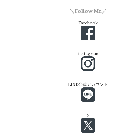
＼Follow Me／
Facebook
instagram
LINE公式アカウント
X