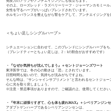
免疫力のアップやアンチエイジングにも役立ちます。
その上、ローズレッド・ラズベリーリーフ・ジャーマンカモミール
女性を守るハーブがいっぱいブレンドされています。
ホルモンバランスを整えながら腎をケアして、アンチエイジングを
＜ちょい足しシングルハーブ＞
シチュエーションに合わせて、このブレンドにシングルハーブをち
（ブレンドティーとちょい足しは、2：1の割合がおすすめです）
・『なぜか気持ちが沈んでしまう』＋セントジョーンズワート
東洋医学では、冬の心の動きは「恐」とされています。
日照時間も短いので、気持ちが沈みがちですよね。
そんな時は、“サンシャインサプリメント”と言われるセントジョー
心に光を取り戻しましょう。
※注意・禁忌事項がありますので、ご確認の上、使用してください
・『年末に頑張りすぎて、心も体も疲れMAX』＋シベリアンジン
アダプトゲンハーブであるシベリアンジンセンは、