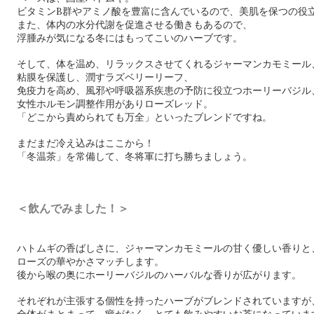
ビタミンB群やアミノ酸を豊富に含んでいるので、美肌を保つの役
また、体内の水分代謝を促進させる働きもあるので、
浮腫みが気になる冬にはもってこいのハーブです。
そして、体を温め、リラックスさせてくれるジャーマンカモミール
粘膜を保護し、潤すラズベリーリーフ、
免疫力を高め、風邪や呼吸器系疾患の予防に役立つホーリーバジル
女性ホルモン調整作用がありローズレッド。
「どこから責められても万全」といったブレンドですね。
まだまだ冷え込みはここから！
「冬温茶」を常備して、冬将軍に打ち勝ちましょう。
＜飲んでみました！＞
ハトムギの香ばしさに、ジャーマンカモミールの甘く優しい香りと
ローズの華やかさマッチします。
後から喉の奥にホーリーバジルのハーバルな香りが広がります。
それぞれが主張する個性を持ったハーブがブレンドされていますが
全体がまとまって、癖がなく、とても飲みやすいお茶になっていま