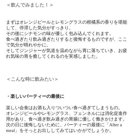
＜飲んでみました！＞
まずはオレンジピールとレモングラスの柑橘系の香りを堪能
して、停滞した気分がすっきり。
その後にシナモンの味が優しく包み込んでくれます。
食べ過ぎたり飲み過ぎたりすると後悔するものですが、ここ
で気分が晴れやかに。
そしてジンジャーが気道を温めながら胃に落ちていき、お疲
れ気味の胃を癒してくれるのを実感しました。
＜こんな時に飲みたい＞
・楽しいパーティーの最後に
楽しい会食はお酒も入りついつい食べ過ぎてしまうもの。
オレンジピールやレモングラス、フェンネルには消化促進作
用があり、食べ過ぎ飲み過ぎの胃腸に優しく働きかけます。
次の日に後悔しないために、パーティーの最後に「After a
meal」をそっとお出ししてみてはいかがでしょうか。