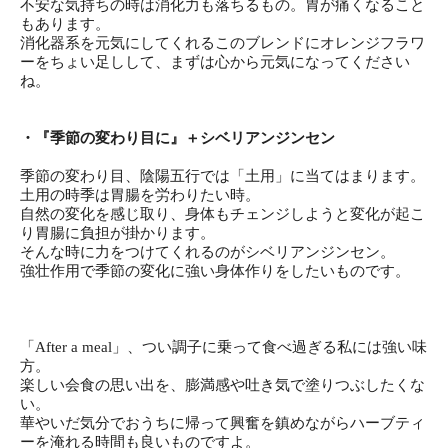
不安な気持ちの時は消化力も落ちるもの。胃が痛くなること
もあります。
消化器系を元気にしてくれるこのブレンドにオレンジフラワ
ーをちょい足しして、まずは心から元気になってください
ね。
・『季節の変わり目に』＋シベリアンジンセン
季節の変わり目、陰陽五行では「土用」に当てはまります。
土用の時季は胃腸を労わりたい時。
自然の変化を感じ取り、身体もチェンジしようと変化が起こ
り胃腸に負担が掛かります。
そんな時に力をつけてくれるのがシベリアンジンセン。
強壮作用で季節の変化に強い身体作りをしたいものです。
「After a meal」、つい調子に乗って食べ過ぎる私には強い味
方。
楽しい会食の思い出を、膨満感や吐き気で塗りつぶしたくな
い。
華やいだ気分でおうちに帰って興奮を鎮めながらハーブティ
ーを淹れる時間も良いものですよ。