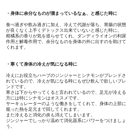
・身体に余分なものが溜まっているなぁ、と感じた時に
食べ過ぎや飲み過ぎに加え、冷えて代謝が落ち、胃腸の状態
が良くなく上手くデトックス出来ていないと感じた時に。
柑橘系の香りが気を巡らせてくれ、ダンディライオンの利尿
作用と解毒作用で、余分なものを身体の外に出すのを助けて
くれます。
・寒くて身体の冷えが気になる時に
冷えにお役立ちハーブのジンジャーとシナモンがブレンドさ
れているので、冷えが気になる時にもぜひ飲んで欲しいブレ
ンドです。
寒さは下からやってくると言われているので、足元が冷える
方には特にシナモンはオススメです。
サーキュレーターのような働きをしてくれて、身体の上部に
籠った熱を足元まで回してくれます。
また冷えると消化の炎も消えてしまいます。
ジンジャーでしっかり温めて消化器系にパワーをつけましょ
う。