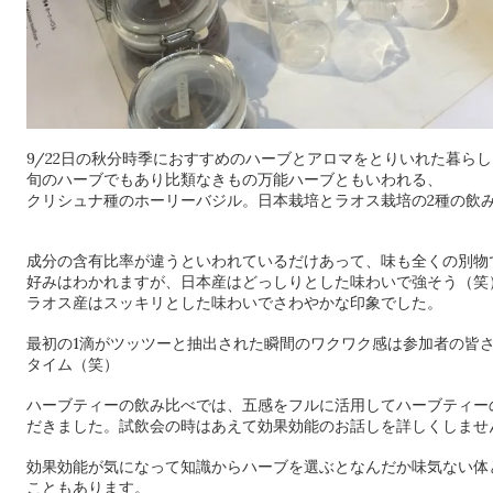
9/22日の秋分時季におすすめのハーブとアロマをとりいれた暮ら
旬のハーブでもあり比類なきもの万能ハーブともいわれる、
クリシュナ種のホーリーバジル。日本栽培とラオス栽培の2種の飲
成分の含有比率が違うといわれているだけあって、味も全くの別物
好みはわかれますが、日本産はどっしりとした味わいで強そう（笑
ラオス産はスッキリとした味わいでさわやかな印象でした。
最初の1滴がツッツーと抽出された瞬間のワクワク感は参加者の皆
タイム（笑）
ハーブティーの飲み比べでは、五感をフルに活用してハーブティー
だきました。試飲会の時はあえて効果効能のお話しを詳しくしませ
効果効能が気になって知識からハーブを選ぶとなんだか味気ない体
こともあります。