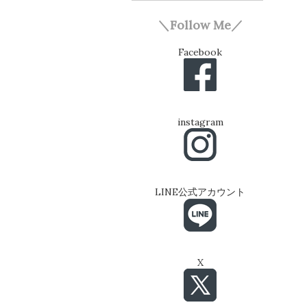
＼Follow Me／
Facebook
instagram
LINE公式アカウント
X