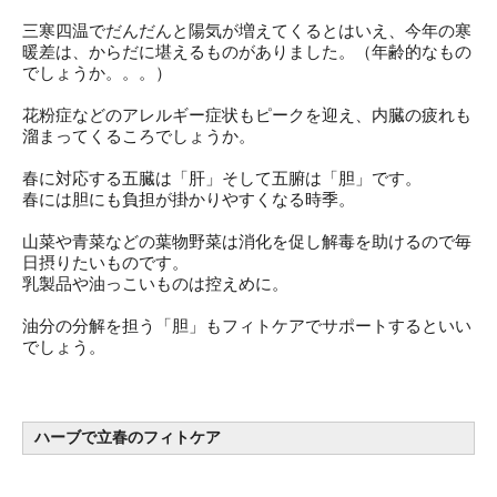
三寒四温でだんだんと陽気が増えてくるとはいえ、今年の寒
暖差は、からだに堪えるものがありました。（年齢的なもの
でしょうか。。。）
花粉症などのアレルギー症状もピークを迎え、内臓の疲れも
溜まってくるころでしょうか。
春に対応する五臓は「肝」そして五腑は「胆」です。
春には胆にも負担が掛かりやすくなる時季。
山菜や青菜などの葉物野菜は消化を促し解毒を助けるので毎
日摂り
たいものです。
乳製品や油っこいものは控えめに。
油分の分解を担う「胆」
もフィトケアでサポートするといい
でしょう。
ハーブで立春のフィトケア