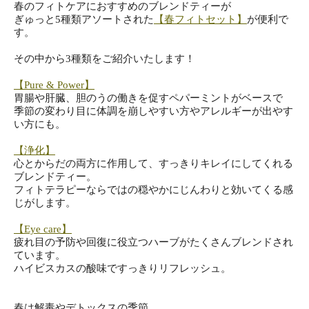
春のフィトケアにおすすめのブレンドティーが
ぎゅっと5種類アソートされた
【春フィトセット】
が便利で
す。
その中から3種類をご紹介いたします！
【Pure & Power】
胃腸や肝臓、胆のうの働きを促すペパーミントがベースで
季節の変わり目に体調を崩しやすい方やアレルギーが出やす
い方に
も。
【浄化】
心とからだの両方に作用して、
すっきりキレイにしてくれる
ブレンドティー。
フィトテラピーならではの穏やかにじんわりと効いてくる感
じがし
ます。
【Eye care】
疲れ目の予防や回復に役立つハーブがたくさんブレンドされ
ていま
す。
ハイビスカスの酸味ですっきりリフレッシュ。
春は解毒やデトックスの季節。