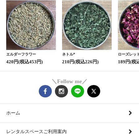
エルダーフラワー
ネトル*
ローズレッド
420円(税込453円)
210円(税込226円)
189円(税
＼Follow me／
ホーム
レンタルスペースご利用案内