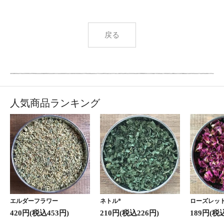
戻る
人気商品ランキング
エルダーフラワー
ネトル*
ローズレッド
420円(税込453円)
210円(税込226円)
189円(税