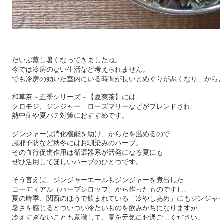
だいぶ蒸し暑くなってきましたね。
今では冷房のない生活など考えられません。
でも冷房の効いた室内にいる時間が長いとめぐりが悪くなり、から
和草茶～五季シリーズ～【夏爽茶】には
クロモジ、ジンジャー、ローズマリーなどがブレンドされ
熱中症や夏バテ対策におすすめです。
ジンジャーは消化機能を助け、からだを温めるので
風邪予防など秋冬にはお馴染みのハーブ。
その血行促進作用は循環器系が活発になる夏にも
ぜひ活用してほしいハーブのひとつです。
そう言えば、ジンジャーエールもジンジャーを煮出した
コーディアル（ハーブシロップ）から作ったものですし、
夏の時季、関西のほうで飲まれている「冷やしあめ」にもジンジャ
暑さを感じるとついつい冷たいものを飲みがちになりますが、
冷えすぎないことも意識して、夏を元気にお過ごしください。