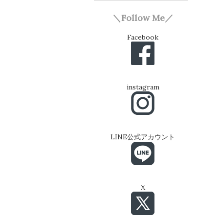
＼Follow Me／
Facebook
instagram
LINE公式アカウント
X