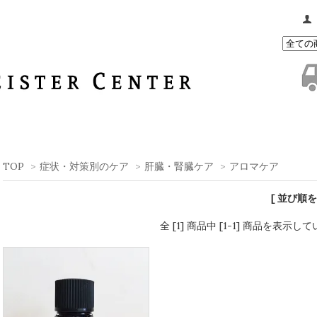
TOP
>
症状・対策別のケア
>
肝臓・腎臓ケア
>
アロマケア
[ 並び順を
全 [1] 商品中 [1-1] 商品を表示し