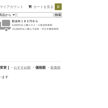
マイアカウント
カートを見る
0
変更 ]
-
おすすめ順
-
価格順
-
新着順
ています