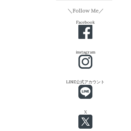
＼Follow Me／
Facebook
instagram
LINE公式アカウント
X