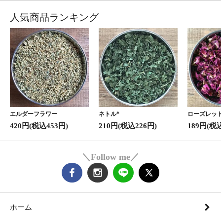
人気商品ランキング
エルダーフラワー
ネトル*
ローズレッド
420円(税込453円)
210円(税込226円)
189円(税
＼Follow me／
ホーム