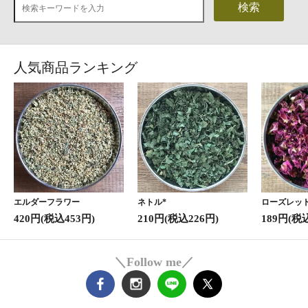
検索
人気商品ランキング
エルダーフラワー
ネトル*
ローズレッド
420円(税込453円)
210円(税込226円)
189円(税
＼Follow me／