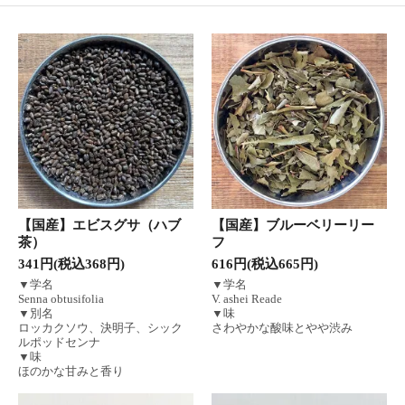
【国産】エビスグサ（ハブ
【国産】ブルーベリーリー
茶）
フ
341円(税込368円)
616円(税込665円)
▼学名
▼学名
Senna obtusifolia
V. ashei Reade
▼別名
▼味
ロッカクソウ、決明子、シック
さわやかな酸味とやや渋み
ルポッドセンナ
▼味
ほのかな甘みと香り