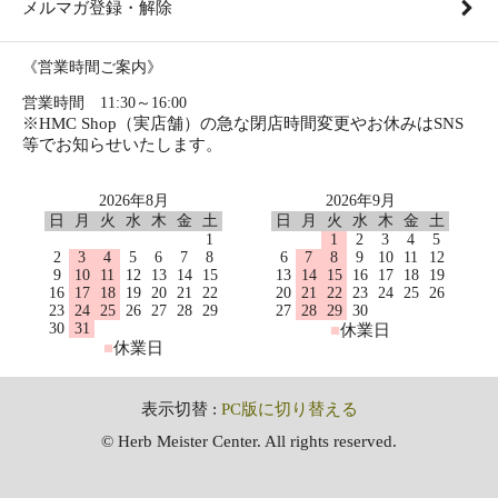
メルマガ登録・解除
《営業時間ご案内》
営業時間 11:30～16:00
※HMC Shop（実店舗）の急な閉店時間変更やお休みはSNS
等でお知らせいたします。
2026年8月
2026年9月
日
月
火
水
木
金
土
日
月
火
水
木
金
土
1
1
2
3
4
5
2
3
4
5
6
7
8
6
7
8
9
10
11
12
9
10
11
12
13
14
15
13
14
15
16
17
18
19
16
17
18
19
20
21
22
20
21
22
23
24
25
26
23
24
25
26
27
28
29
27
28
29
30
30
31
■
休業日
■
休業日
表示切替 :
PC版に切り替える
© Herb Meister Center. All rights reserved.