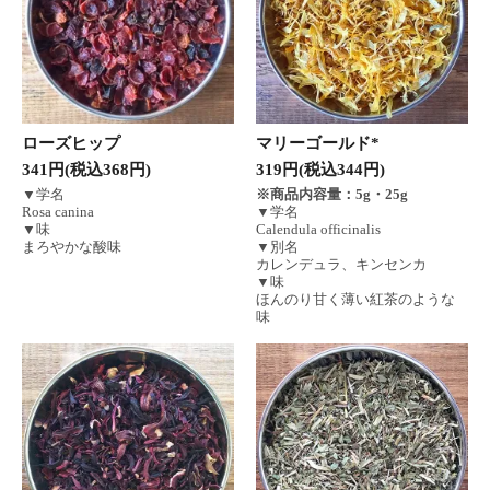
ローズヒップ
マリーゴールド*
341円(税込368円)
319円(税込344円)
▼学名
※商品内容量：5g・25g
Rosa canina
▼学名
▼味
Calendula officinalis
まろやかな酸味
▼別名
カレンデュラ、キンセンカ
▼味
ほんのり甘く薄い紅茶のような
味