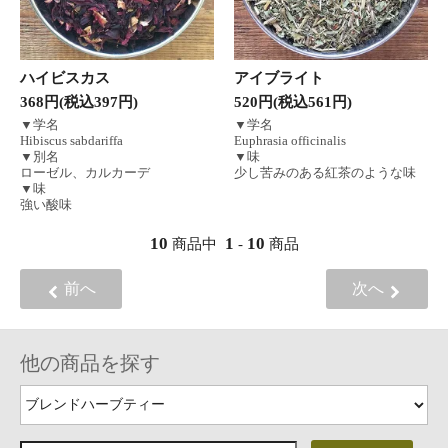
ハイビスカス
アイブライト
368円(税込397円)
520円(税込561円)
▼学名
▼学名
Hibiscus sabdariffa
Euphrasia officinalis
▼別名
▼味
ローゼル、カルカーデ
少し苦みのある紅茶のような味
▼味
強い酸味
10
1
10
商品中
-
商品
前へ
次へ
他の商品を探す