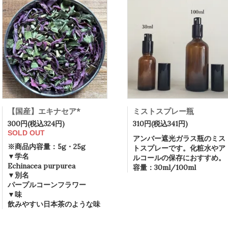
【国産】エキナセア*
ミストスプレー瓶
300円(税込324円)
310円(税込341円)
SOLD OUT
アンバー遮光ガラス瓶のミス
※商品内容量：5g・25g
トスプレーです。化粧水やア
▼学名
ルコールの保存におすすめ。
Echinacea purpurea
容量：30ml/100ml
▼別名
パープルコーンフラワー
▼味
飲みやすい日本茶のような味