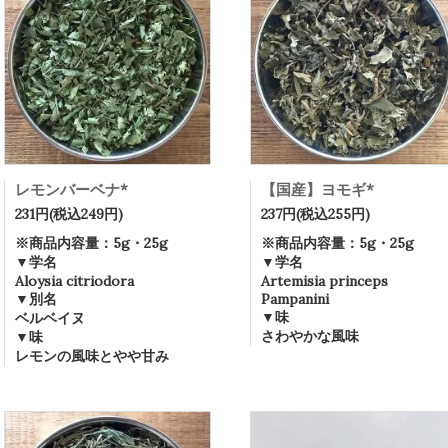
レモンバーベナ*
【国産】ヨモギ*
231円(税込249円)
237円(税込255円)
※商品内容量：5g・25g
※商品内容量：5g・25g
▼学名
▼学名
Aloysia citriodora
Artemisia princeps
▼別名
Pampanini
▼味
ベルベイヌ
さわやかな風味
▼味
レモンの風味とやや甘み