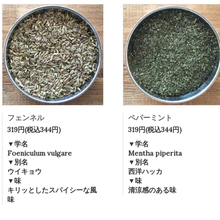
フェンネル
ペパーミント
319円(税込344円)
319円(税込344円)
▼学名
▼学名
Foeniculum vulgare
Mentha piperita
▼別名
▼別名
ウイキョウ
西洋ハッカ
▼味
▼味
キリッとしたスパイシーな風
清涼感のある味
味