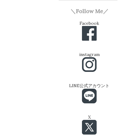
＼Follow Me／
Facebook
instagram
LINE公式アカウント
X