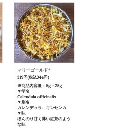
マリーゴールド*
319円(税込344円)
※商品内容量：5g・25g
▼学名
Calendula officinalis
▼別名
カレンデュラ、キンセンカ
▼味
ほんのり甘く薄い紅茶のよう
な味