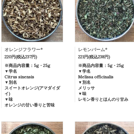
オレンジフラワー*
レモンバーム*
220円(税込237円)
221円(税込238円)
※商品内容量：5g・25g
※商品内容量：5g・25g
▼学名
▼学名
Citrus sinensis
Melissa officinalis
▼別名
▼別名
スイートオレンジ(アマダイダ
メリッサ
イ)
▼味
▼味
レモン香りとほんのり甘み
オレンジの甘い香りと苦味