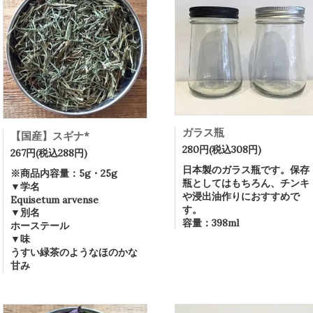
ガラス瓶
【国産】スギナ*
280円(税込308円)
267円(税込288円)
日本製のガラス瓶です。保存
※商品内容量：5g・25g
瓶としてはもちろん、チンキ
▼学名
や浸出油作りにおすすめで
Equisetum arvense
す。
▼別名
容量：398ml
ホーステール
▼味
うすい緑茶のようなほのかな
甘み