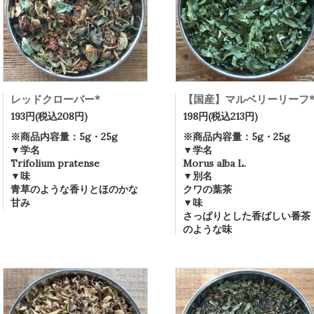
レッドクローバー*
【国産】マルベリーリーフ
193円(税込208円)
198円(税込213円)
※商品内容量：5g・25g
※商品内容量：5g・25g
▼学名
▼学名
Trifolium pratense
Morus alba L.
▼味
▼別名
青草のような香りとほのかな
クワの葉茶
甘み
▼味
さっぱりとした香ばしい番茶
のような味