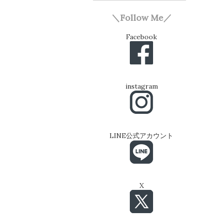
＼Follow Me／
Facebook
instagram
LINE公式アカウント
X