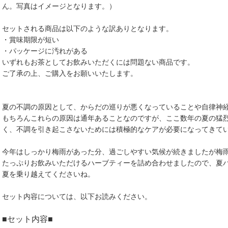
ん。写真はイメージとなります。）
セットされる商品は以下のような訳ありとなります。
・賞味期限が短い
・パッケージに汚れがある
いずれもお茶としてお飲みいただくには問題ない商品です。
ご了承の上、ご購入をお願いいたします。
夏の不調の原因として、からだの巡りが悪くなっていることや自律神
もちろんこれらの原因は通年あることなのですが、ここ数年の夏の猛
く、不調を引き起こさないためには積極的なケアが必要になってきて
今年はしっかり梅雨があった分、過ごしやすい気候が続きましたが梅
たっぷりお飲みいただけるハーブティーを詰め合わせましたので、夏
夏を乗り越えてくださいね。
セット内容については、以下お読みください。
■セット内容■