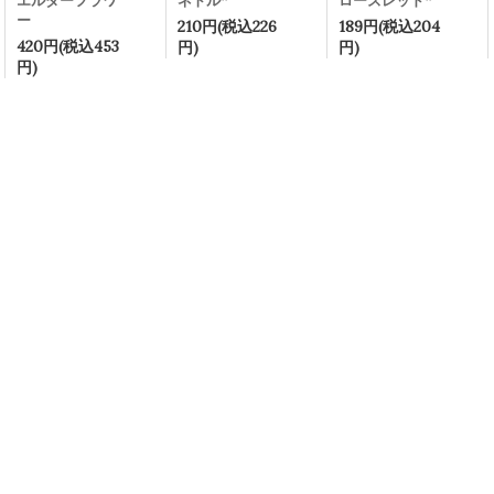
エルダーフラワ
ネトル*
ローズレッド*
ー
210円(税込226
189円(税込204
420円(税込453
円)
円)
円)