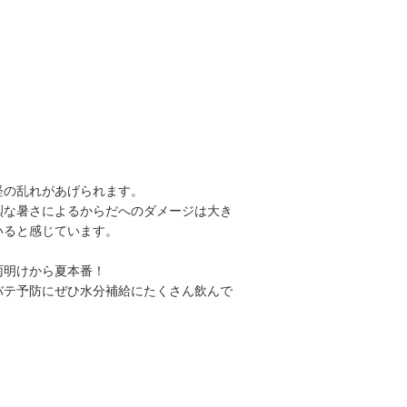
経の乱れがあげられます。
烈な暑さによるからだへのダメージは大き
いると感じています。
雨明けから夏本番！
バテ予防にぜひ水分補給にたくさん飲んで