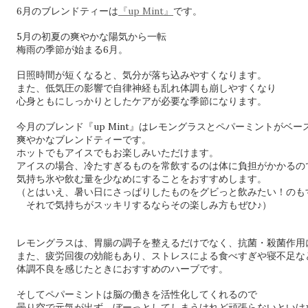
6月のブレンドティーは
『up Mint』
です。
5月の初夏の爽やかな陽気から一転
梅雨の季節が始まる6月。
日照時間が短くなると、気分が落ち込みやすくなります。
また、低気圧の影響で自律神経も乱れ体調も崩しやすくなり
心身ともにしっかりとしたケアが必要な季節になります。
今月のブレンド『up Mint』はレモングラスとペパーミントがベー
爽やかなブレンドティーです。
ホットでもアイスでもお楽しみいただけます。
アイスの場合、冷たすぎるものを常飲するのは体に負担がかかるの
気持ち氷や飲む量を少なめにすることをおすすめします。
（とはいえ、暑い日にさっぱりしたものをグビっと飲みたい！のも
それで気持ちがスッキリするならその楽しみ方もぜひ♪）
レモングラスは、胃腸の調子を整えるだけでなく、抗菌・殺菌作用
また、疲労回復の効能もあり、ストレスによる食べすぎや寝不足な
体調不良を感じたときにおすすめのハーブです。
そしてペパーミントは脳の働きを活性化してくれるので
曇り空で元気が出ず、ぼーっとしてしまうけれど頑張らないといけ