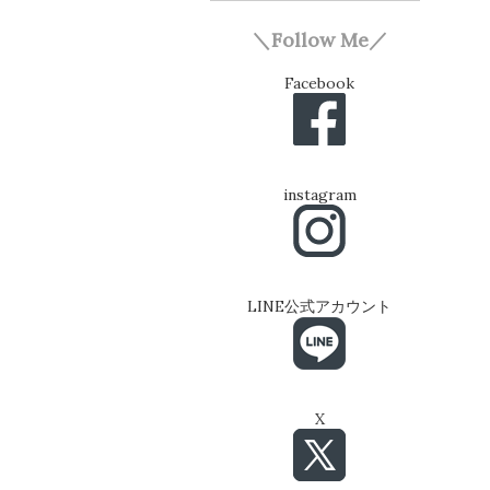
＼Follow Me／
Facebook
instagram
LINE公式アカウント
X