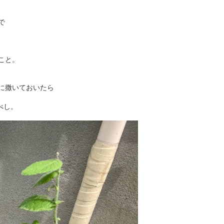
で
こと。
に撒いておいたら
べし。