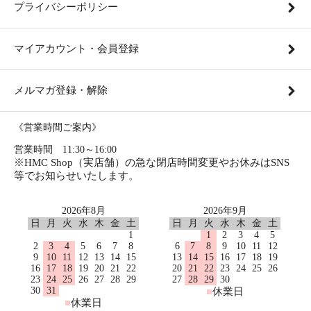
プライバシーポリシー
マイアカウント・会員登録
メルマガ登録・解除
《営業時間ご案内》
営業時間 11:30～16:00
※HMC Shop（実店舗）の急な閉店時間変更やお休みはSNS
等でお知らせいたします。
2026年8月
2026年9月
日
月
火
水
木
金
土
日
月
火
水
木
金
土
1
1
2
3
4
5
2
3
4
5
6
7
8
6
7
8
9
10
11
12
9
10
11
12
13
14
15
13
14
15
16
17
18
19
16
17
18
19
20
21
22
20
21
22
23
24
25
26
23
24
25
26
27
28
29
27
28
29
30
30
31
■
休業日
■
休業日