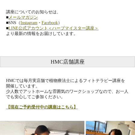
講座についてのお知らせは、
■
メールマガジン
■SNS（
Instagram
・
Facebook
）
■
LINE公式アカウント＜ハーブマイスター講座＞
より最新の情報をお届けしています。
HMC店舗講座
HMCでは毎月実店舗で植物療法士によるフィトテラピー講座を
開催しています。
少人数でアットホームな雰囲気のワークショップなので、お一人
でも安心してご参加ください。
【現在ご予約受付中の講座はこちら】