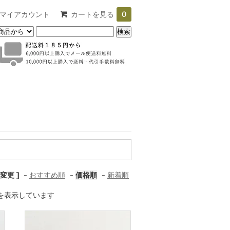
マイアカウント
カートを見る
0
変更 ]
-
おすすめ順
-
価格順
-
新着順
 商品を表示しています