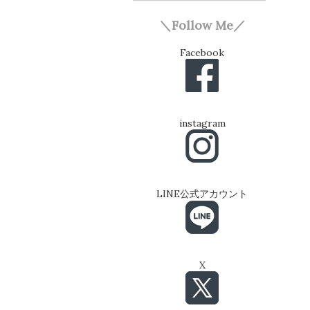
＼Follow Me／
Facebook
instagram
LINE公式アカウント
X