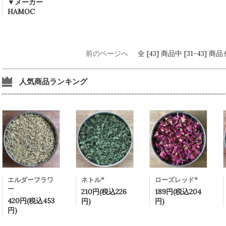
▼メーカー
HAMOC
前のページへ
全 [43] 商品中 [31-43]
人気商品ランキング
エルダーフラワ
ネトル*
ローズレッド*
ー
210円(税込226
189円(税込204
420円(税込453
円)
円)
円)