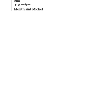
5ml
▼メーカー
Mont Saint Michel