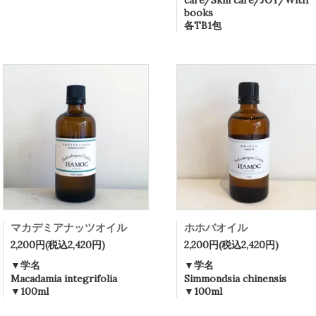
care/Skin care/JOY/With
books
各TB1包
マカデミアナッツオイル
ホホバオイル
2,200円(税込2,420円)
2,200円(税込2,420円)
▼学名
▼学名
Macadamia integrifolia
Simmondsia chinensis
▼100ml
▼100ml