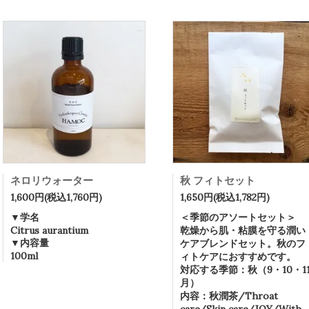
ネロリウォーター
秋 フィトセット
1,600円(税込1,760円)
1,650円(税込1,782円)
▼学名
＜季節のアソートセット＞
Citrus aurantium
乾燥から肌・粘膜を守る潤い
▼内容量
ケアブレンドセット。秋のフ
100ml
ィトケアにおすすめです。
対応する季節：秋（9・10・1
月）
内容：秋潤茶/Throat