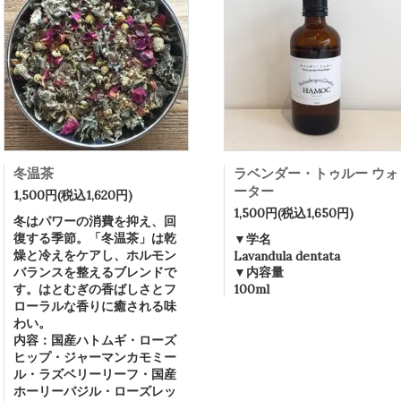
冬温茶
ラベンダー・トゥルー ウォ
ーター
1,500円(税込1,620円)
1,500円(税込1,650円)
冬はパワーの消費を抑え、回
復する季節。「冬温茶」は乾
▼学名
燥と冷えをケアし、ホルモン
Lavandula dentata
バランスを整えるブレンドで
▼内容量
す。はとむぎの香ばしさとフ
100ml
ローラルな香りに癒される味
わい。
内容：国産ハトムギ・ローズ
ヒップ・ジャーマンカモミー
ル・ラズベリーリーフ・国産
ホーリーバジル・ローズレッ