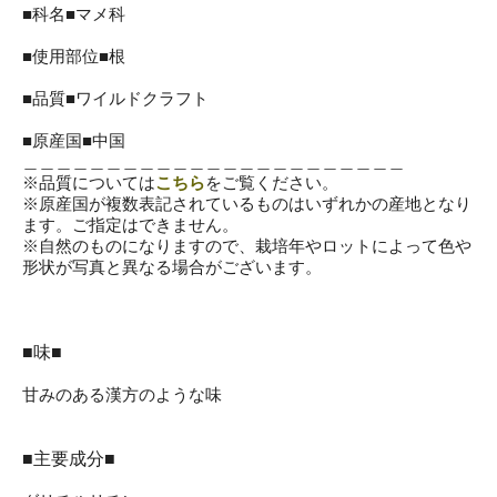
■科名■マメ科
■使用部位■根
■品質■ワイルドクラフト
■原産国■中国
＿＿＿＿＿＿＿＿＿＿＿＿＿＿＿＿＿＿＿＿＿＿＿
※品質については
こちら
をご覧ください。
※原産国が複数表記されているものはいずれかの産地となり
ます。ご指定はできません。
※自然のものになりますので、栽培年やロットによって色や
形状が写真と異なる場合がございます。
■味■
甘みのある漢方のような味
■主要成分■