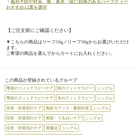
・
風邪予防や対策、喉・鼻水・咳に効果のあるハーブティー
おすすめ12選を選択
【ご注文前にご確認ください】
▼こちらの商品はリーフ10g／リーフ50gからお選びいただけ
ます。
ご希望の商品を選んでからカートにお入れください。
この商品が登録されているグループ
季節のフィトテラピーケア
秋のフィトテラピー
シングル
季節のフィトテラピーケア
冬のフィトテラピー
シングル
症状・対策別のケア
免疫力アップ・風邪対策
シングル
症状・対策別のケア
美肌・うるおいケア
シングル
症状・対策別のケア
胃腸活
シングル