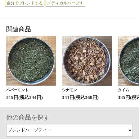
自分でブレンドする
メディカルハーブ１
関連商品
ペパーミント
シナモン
タイム
319円(税込344円)
341円(税込368円)
385円(税
他の商品を探す