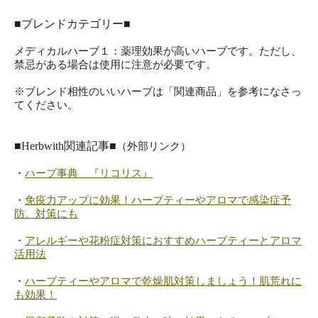
■ブレンドカテゴリー■
メディカルハーブ１：薬理効果が高いハーブです。ただし、
禁忌がある場合は使用に注意が必要です。
※ブレンド相性のいいハーブは「関連商品」を参考になさっ
てください。
■Herbwith関連記事■
（外部リンク）
・
ハーブ事典 『リコリス』
・
免疫力アップに効果！ハーブティーやアロマで感染症予
防、対策にも
・
アレルギーや花粉症対策におすすめハーブティーとアロマ
活用法
・
ハーブティーやアロマで乾燥肌対策しましょう！肌荒れに
も効果！