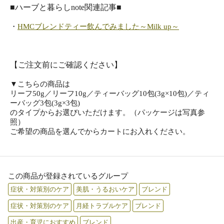
■ハーブと暮らしnote関連記事■
・
HMCブレンドティー飲んでみました～Milk up～
【ご注文前にご確認ください】
▼こちらの商品は
リーフ50g／リーフ10g／ティーバッグ10包(3g×10包)／ティ
ーバッグ3包(3g×3包)
のタイプからお選びいただけます。（パッケージは写真参
照）
ご希望の商品を選んでからカートにお入れください。
この商品が登録されているグループ
症状・対策別のケア
美肌・うるおいケア
ブレンド
症状・対策別のケア
月経トラブルケア
ブレンド
出産・育児におすすめ
ブレンド