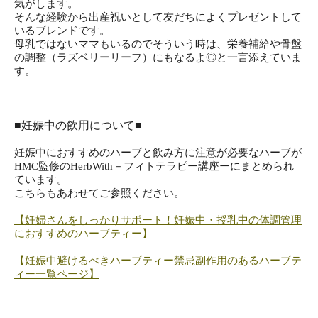
気がします。
そんな経験から出産祝いとして友だちによくプレゼントして
いるブレンドです。
母乳ではないママもいるのでそういう時は、栄養補給や骨盤
の調整（ラズベリーリーフ）にもなるよ◎と一言添えていま
す。
■妊娠中の飲用について■
妊娠中におすすめのハーブと飲み方に注意が必要なハーブが
HMC監修のHerbWith－フィトテラピー講座ーにまとめられ
ています。
こちらもあわせてご参照ください。
【妊婦さんをしっかりサポート！妊娠中・授乳中の体調管理
におすすめのハーブティー】
【妊娠中避けるべきハーブティー禁忌副作用のあるハーブテ
ィー一覧ページ】