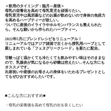
＜飲用のタイミング：臨月～産後＞
母乳の栄養化を高めて母乳育児を頑張りたい。
母乳育児中は風邪薬などのお薬が飲めないので身体の免疫力
を高めるハーブティーが欲しい。
ついでに産後のイライラやホルモンバランスも整えられた
ら。そんな願いから作られたハーブティー。
2022年5月にブレンドレシピをリニューアル！
リニューアルではアジア諸国で古くから授乳用ハーブとして
親しまれている「フェヌグリークシード」を新たに配合。
甘酸っぱく温かくても冷たくても飲みやすい味はそのままな
ので、乳腺炎が気になるから砂糖は控えたい...そんな方にも
オススメです。
出産祝いや産後のお母さんの身体をいたわるプレゼントとし
てもぜひおすすめしたいです。
■こんな方におすすめ■
・母乳の栄養価を高めて母乳の出を良くしたい