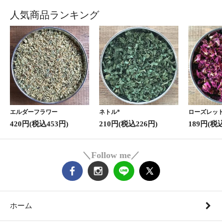
人気商品ランキング
エルダーフラワー
ネトル*
ローズレッド
420円(税込453円)
210円(税込226円)
189円(税
＼Follow me／
ホーム