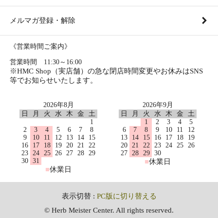
メルマガ登録・解除
《営業時間ご案内》
営業時間 11:30～16:00
※HMC Shop（実店舗）の急な閉店時間変更やお休みはSNS
等でお知らせいたします。
2026年8月
2026年9月
日
月
火
水
木
金
土
日
月
火
水
木
金
土
1
1
2
3
4
5
2
3
4
5
6
7
8
6
7
8
9
10
11
12
9
10
11
12
13
14
15
13
14
15
16
17
18
19
16
17
18
19
20
21
22
20
21
22
23
24
25
26
23
24
25
26
27
28
29
27
28
29
30
30
31
■
休業日
■
休業日
表示切替 :
PC版に切り替える
© Herb Meister Center. All rights reserved.