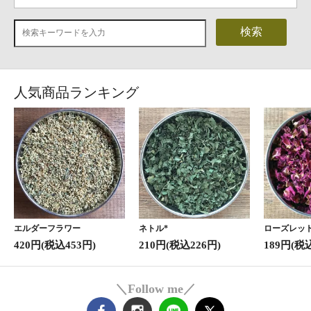
検索
人気商品ランキング
エルダーフラワー
ネトル*
ローズレッド
420円(税込453円)
210円(税込226円)
189円(税
＼Follow me／