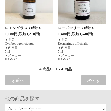
レモングラス＜精油＞
ローズマリー＜精油＞
1,100円(税込1,210円)
1,400円(税込1,540円)
▼学名
▼学名
Cymbopogon citratus
Rosmarinus officinalis
▼内容量
▼内容量
5ml
5ml
▼メーカー
▼メーカー
HAMOC
HAMOC
4
1
4
商品中
-
商品
前へ
次へ
他の商品を探す