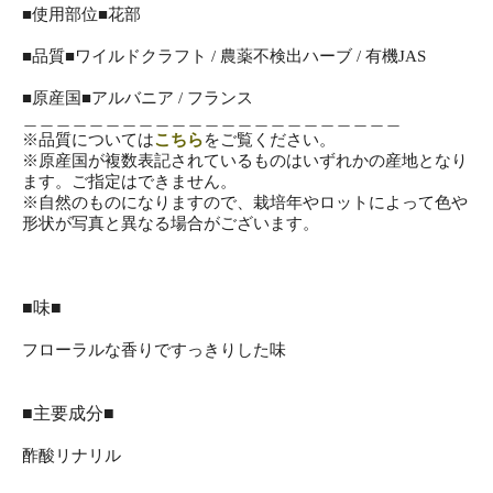
■使用部位■花部
■品質■ワイルドクラフト / 農薬不検出ハーブ / 有機JAS
■原産国■アルバニア / フランス
＿＿＿＿＿＿＿＿＿＿＿＿＿＿＿＿＿＿＿＿＿＿＿
※品質については
こちら
をご覧ください。
※原産国が複数表記されているものはいずれかの産地となり
ます。ご指定はできません。
※自然のものになりますので、栽培年やロットによって色や
形状が写真と異なる場合がございます。
■味■
フローラルな香りですっきりした味
■主要成分■
酢酸リナリル