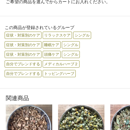
ご希望の商品を選んでからカートにお入れください。
この商品が登録されているグループ
症状・対策別のケア
リラックスケア
シングル
症状・対策別のケア
睡眠ケア
シングル
症状・対策別のケア
頭痛ケア
シングル
自分でブレンドする
メディカルハーブ２
自分でブレンドする
トッピングハーブ
関連商品