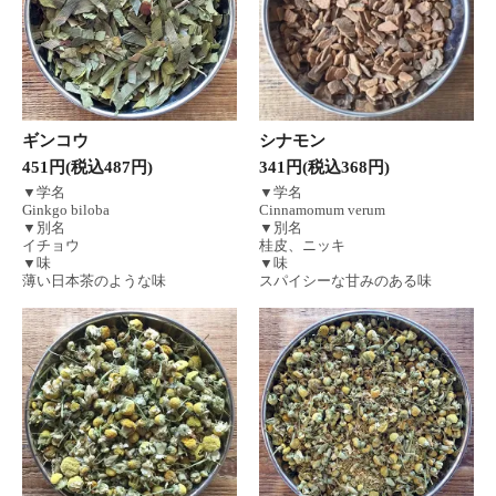
ギンコウ
シナモン
451円(税込487円)
341円(税込368円)
▼学名
▼学名
Ginkgo biloba
Cinnamomum verum
▼別名
▼別名
イチョウ
桂皮、ニッキ
▼味
▼味
薄い日本茶のような味
スパイシーな甘みのある味