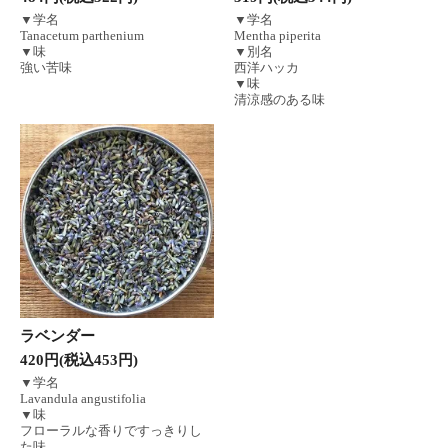
▼学名
▼学名
Tanacetum parthenium
Mentha piperita
▼味
▼別名
強い苦味
西洋ハッカ
▼味
清涼感のある味
ラベンダー
420円(税込453円)
▼学名
Lavandula angustifolia
▼味
フローラルな香りですっきりし
た味