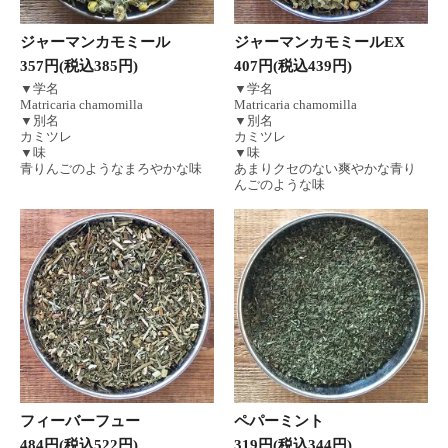
ジャーマンカモミール
ジャーマンカモミールEX
357円(税込385円)
407円(税込439円)
▼学名
▼学名
Matricaria chamomilla
Matricaria chamomilla
▼別名
▼別名
カミツレ
カミツレ
▼味
▼味
青りんごのようなまろやかな味
あまりクセのない爽やかな青り
んごのような味
フィーバーフュー
ペパーミント
484円(税込522円)
319円(税込344円)