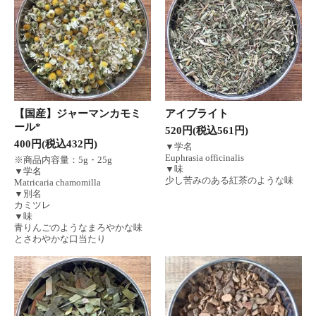
【国産】ジャーマンカモミ
アイブライト
ール*
520円(税込561円)
400円(税込432円)
▼学名
Euphrasia officinalis
※商品内容量：5g・25g
▼味
▼学名
少し苦みのある紅茶のような味
Matricaria chamomilla
▼別名
カミツレ
▼味
青りんごのようなまろやかな味
とさわやかな口当たり