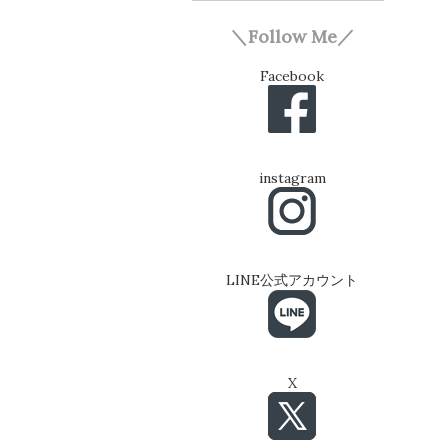
＼Follow Me／
Facebook
instagram
LINE公式アカウント
X