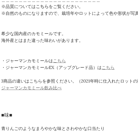
※品質については
こちら
をご覧ください。
※自然のものになりますので、栽培年やロットによって色や形状が写
希少な国内産のカモミールです。
海外産とはまた違った味わいがあります。
・ジャーマンカモミールは
こちら
・ジャーマンカモミールEX（アップグレード品）は
こちら
3商品の違いはこちらを参照ください。（2021年時に仕入れたロット
ジャーマンカモミール飲み比べ
■味■
青りんごのようなまろやかな味とさわやかな口当たり