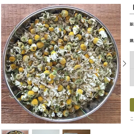
販
購
こ