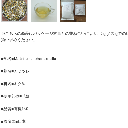
※こちらの商品はパッケージ容量との兼ね合いにより、5g / 25gで
買い求めください。
＿＿＿＿＿＿＿＿＿＿＿＿＿＿＿＿＿＿＿＿＿＿＿
■学名■Matricaria chamomilla
■別名■カミツレ
■科名■キク科
■使用部位■花部
■品質■有機JAS
■原産国■日本
＿＿＿＿＿＿＿＿＿＿＿＿＿＿＿＿＿＿＿＿＿＿＿