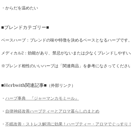
・からだを温めたい
■ブレンドカテゴリー■
ベースハーブ：ブレンドの味や特徴を決めるベースとなるハーブです
メディカル2：効能があり、禁忌がないまたは少なくブレンドしやすい
※ブレンド相性のいいハーブは「関連商品」を参考になさってくださ
■Herbwith関連記事■
（外部リンク）
・
ハーブ事典 『ジャーマンカモミール』
・
自律神経改善ハーブティーとアロマ暮らしのまとめ
・
不眠改善・ストレス解消に効果！ハーブティー・アロマでぐっすり